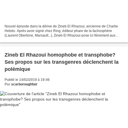
Nouvel épisode dans la dérive de Zineb El Rhazoui, ancienne de Charlie
Hebdo. Après avoir signé chez Ring, éditeur phare de la fachosphère
(Laurent Obertone, Marsault...), Zineb El Rhazoui pose ici fièrement aux
côtés de Papacito, autre figure de l'extrême-droite....
Zineb El Rhazoui homophobe et transphobe?
Ses propos sur les transgenres déclenchent la
polémique
Publié le 14/02/2019 à 19:46
Par
scarboroughfair