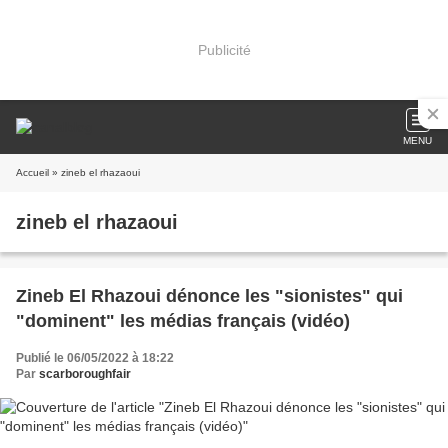
Publicité
MENU
Accueil
» zineb el rhazaoui
zineb el rhazaoui
Zineb El Rhazoui dénonce les "sionistes" qui
"dominent" les médias français (vidéo)
Publié le 06/05/2022 à 18:22
Par
scarboroughfair