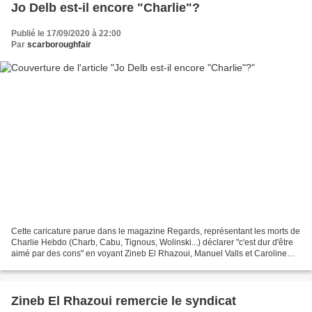
Jo Delb est-il encore "Charlie"?
Publié le 17/09/2020 à 22:00
Par
scarboroughfair
Cette caricature parue dans le magazine Regards, représentant les morts de
Charlie Hebdo (Charb, Cabu, Tignous, Wolinski...) déclarer "c'est dur d'être
aimé par des cons" en voyant Zineb El Rhazoui, Manuel Valls et Caroline
Fourest lisant le magazine,...
Zineb El Rhazoui remercie le syndicat