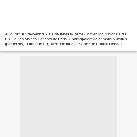
Aujourd'hui 4 décembre 2016 se tenait la 7ème Convention Nationale du
CRIF au palais des Congrès de Paris. Y participaient de nombreux invités
(politiciens, journalistes...), avec une forte présence de Charlie Hebdo ou
d'anciens de Charlie Hebdo (Jean-Yves...