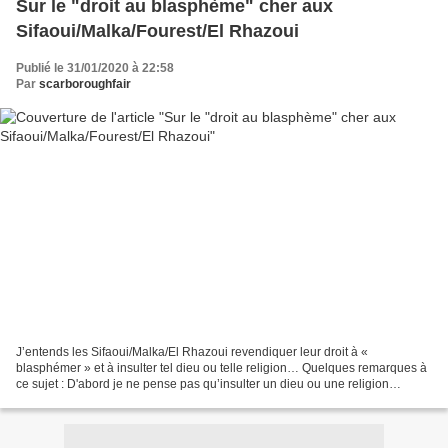
Sur le "droit au blasphème" cher aux
Sifaoui/Malka/Fourest/El Rhazoui
Publié le 31/01/2020 à 22:58
Par
scarboroughfair
J’entends les Sifaoui/Malka/El Rhazoui revendiquer leur droit à «
blasphémer » et à insulter tel dieu ou telle religion… Quelques remarques à
ce sujet : D'abord je ne pense pas qu’insulter un dieu ou une religion
détourne les adeptes de cette religion,...