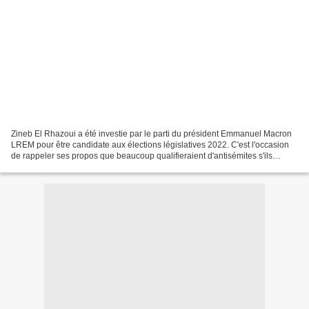
Zineb El Rhazoui a été investie par le parti du président Emmanuel Macron
LREM pour être candidate aux élections législatives 2022. C'est l'occasion
de rappeler ses propos que beaucoup qualifieraient d'antisémites s'ils
avaient été prononcés par d'autres...