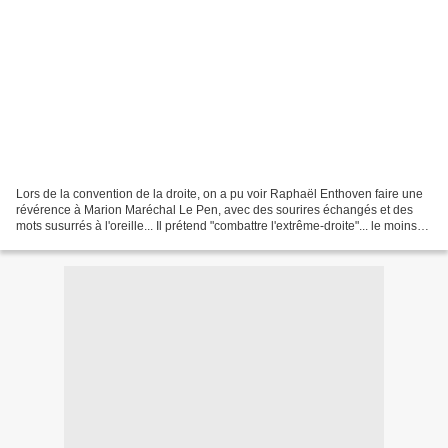
Lors de la convention de la droite, on a pu voir Raphaël Enthoven faire une
révérence à Marion Maréchal Le Pen, avec des sourires échangés et des
mots susurrés à l'oreille... Il prétend "combattre l'extrême-droite"... le moins
que l'on puisse dire, c'est...