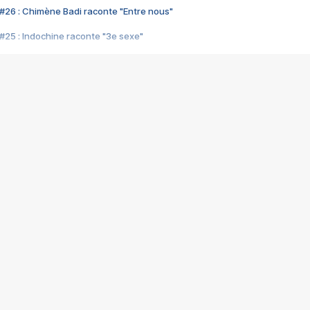
#26 : Chimène Badi raconte "Entre nous"
#25 : Indochine raconte "3e sexe"
#24 : Zaho raconte "C'est chelou"
#23 : Patrick Bruel raconte "Au café des délices"
#22 : Kyo raconte "Le chemin"
#21 : Nolwenn Leroy raconte "Cassé"
#20 : Patrick Hernandez raconte "Born to be alive"
#19 : Lorie raconte "Près de moi"
#18 : Michael Jones raconte "A nos actes manqués" (avec Jean-Jacque
#17 : Khaled raconte "Aïcha"
#16 : Corneille raconte "Parce qu'on vient de loin"
#15 : Indochine raconte "L'aventurier"