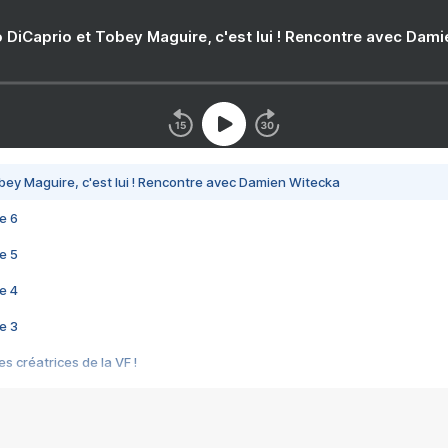
 DiCaprio et Tobey Maguire, c'est lui ! Rencontre avec Dam
bey Maguire, c'est lui ! Rencontre avec Damien Witecka
e 6
e 5
e 4
e 3
s créatrices de la VF !
e 2
e 1