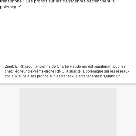
Zineb El Rhazoui, ancienne de Charlie Hebdo qui est maintenant publiée
chez l'éditeur d'extrême-droite RING, a suscité la polémique sur les réseaux
sociaux suite à ses propos sur les transexuels/transgenres: "Quand un
homme vous dit "ah mais moi je ne...