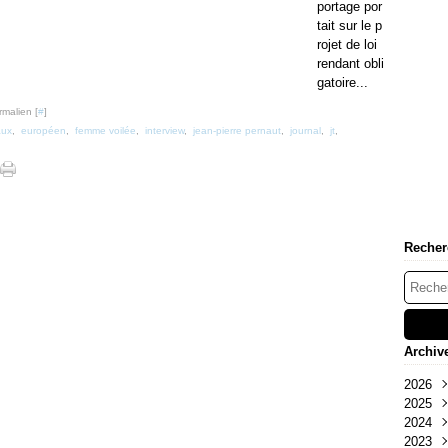
portage por
tait sur le p
rojet de loi
rendant obli
gatoire...
rmalien [
#
]
aux
,
européen
,
femme voilée
,
interview
,
jean-pierre pernaut
,
journal
,
jt
,
Recher
Archiv
2026
2025
Mai
2024
Oct
2023
Sep
Déc