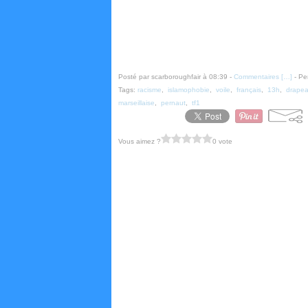
Posté par scarboroughfair à 08:39 -
Commentaires [
…
]
- Pe
Tags:
racisme
,
islamophobie
,
voile
,
français
,
13h
,
drape
marseillaise
,
pernaut
,
tf1
Vous aimez ?
0 vote