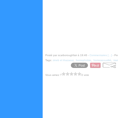
Posté par scarboroughfair à 19:46 -
Commentaires [
…
]
- Pe
Tags:
zineb el rhazaoui
,
homophobie
,
homosexualité
,
tra
Vous aimez ?
0 vote