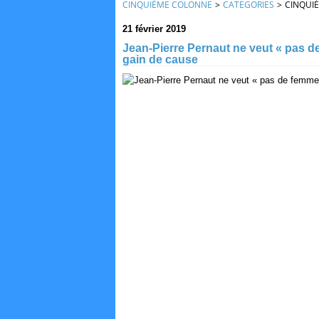
CINQUIÈME COLONNE
>
CATEGORIES
>
CINQUI
21 février 2019
Jean-Pierre Pernaut ne veut « pas de
gain de cause