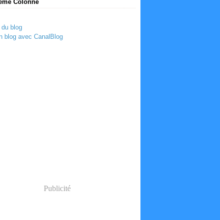
ème Colonne
 du blog
n blog avec CanalBlog
Publicité