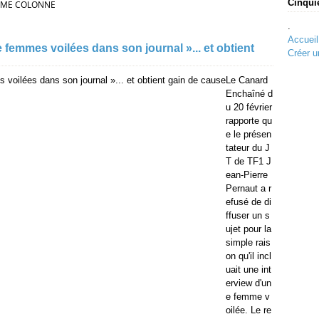
Cinqui
ÈME COLONNE
.
Accueil
 femmes voilées dans son journal »... et obtient
Créer u
Le Canard
Enchaîné d
u 20 février
rapporte qu
e le présen
tateur du J
T de TF1 J
ean-Pierre
Pernaut a r
efusé de di
ffuser un s
ujet pour la
simple rais
on qu'il incl
uait une int
erview d'un
e femme v
oilée. Le re