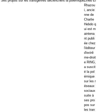
Zineb El
Rhazou
i, ancie
nne de
Charlie
Hebdo q
ui est m
aintena
nt publi
ée chez
l'éditeur
d'extrê
me-droit
e RING,
a suscit
é la pol
émique
sur les r
éseaux
sociaux
suite à
ses pro
pos sur
les tran