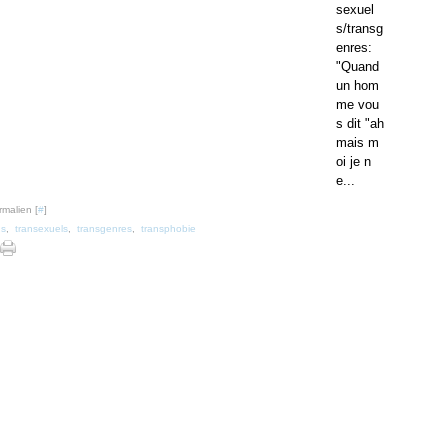
sexuel
s/transg
enres:
"Quand
un hom
me vou
s dit "ah
mais m
oi je n
e...
rmalien [
#
]
ns
,
transexuels
,
transgenres
,
transphobie