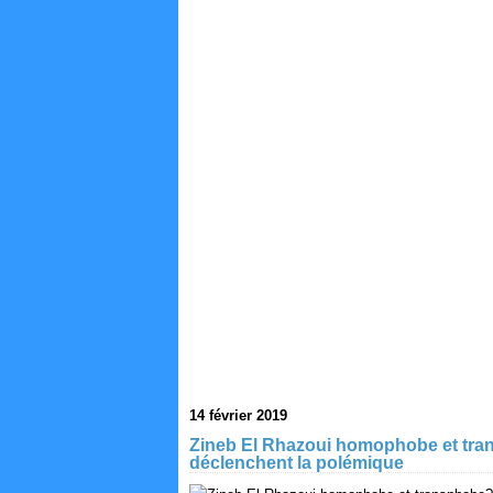
14 février 2019
Zineb El Rhazoui homophobe et tra
déclenchent la polémique