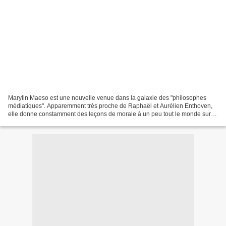
Marylin Maeso est une nouvelle venue dans la galaxie des "philosophes
médiatiques". Apparemment très proche de Raphaël et Aurélien Enthoven,
elle donne constamment des leçons de morale à un peu tout le monde sur
les réseaux sociaux. Pourtant, elle est...