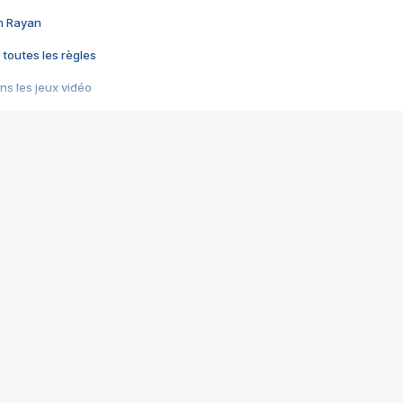
im Rayan
 toutes les règles
s les jeux vidéo
us choquant de Rockstar ? - Le scandale BULLY
e plus moche de Steam
du RÊVE tourne au CAUCHEMAR
pendant 8 heures
it… à tort
umiliés par un jeu vidéo
ire - Final Fantasy 8
ti un empire - Age of Empires
story DOFUS