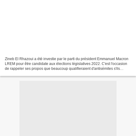
Zineb El Rhazoui a été investie par le parti du président Emmanuel Macron
LREM pour être candidate aux élections législatives 2022. C'est l'occasion
de rappeler ses propos que beaucoup qualifieraient d'antisémites s'ils
avaient été prononcés par d'autres...