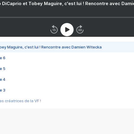
 DiCaprio et Tobey Maguire, c'est lui ! Rencontre avec Dam
bey Maguire, c'est lui ! Rencontre avec Damien Witecka
e 6
e 5
e 4
e 3
s créatrices de la VF !
e 2
e 1
e Mektoub My Love arrive enfin ! Rencontre avec Shaïn Boumedine et Sal