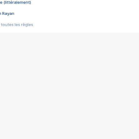
e (littéralement)
im Rayan
 toutes les règles
s les jeux vidéo
us choquant de Rockstar ? - Le scandale BULLY
e plus moche de Steam
du RÊVE tourne au CAUCHEMAR
pendant 8 heures
it… à tort
umiliés par un jeu vidéo
ire - Final Fantasy 8
ti un empire - Age of Empires
story DOFUS