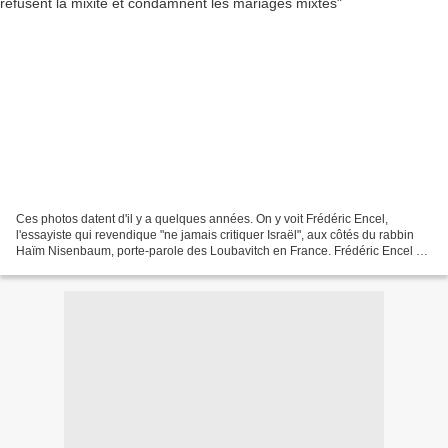
Ces photos datent d'il y a quelques années. On y voit Frédéric Encel,
l'essayiste qui revendique "ne jamais critiquer Israël", aux côtés du rabbin
Haïm Nisenbaum, porte-parole des Loubavitch en France. Frédéric Encel est
signataire du Manifeste du Printemps...