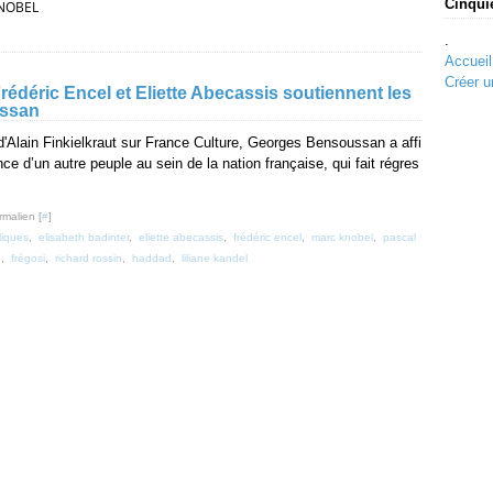
Cinqui
NOBEL
.
Accueil
Créer u
rédéric Encel et Eliette Abecassis soutiennent les
ussan
d'Alain Finkielkraut sur France Culture, Georges Bensoussan a affi
 d’un autre peuple au sein de la nation française, qui fait régres
rmalien [
#
]
liques
,
elisabeth badinter
,
eliette abecassis
,
frédéric encel
,
marc knobel
,
pascal
n
,
frégosi
,
richard rossin
,
haddad
,
liliane kandel