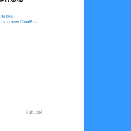
ème Colonne
 du blog
n blog avec CanalBlog
Publicité