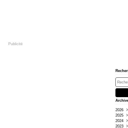
Publicité
Recher
Archiv
2026
2025
Mai
2024
Oct
2023
Sep
Déc