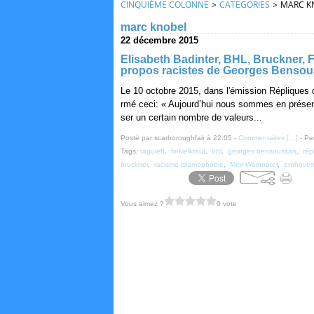
CINQUIÈME COLONNE
>
CATEGORIES
>
MARC K
marc knobel
22 décembre 2015
Elisabeth Badinter, BHL, Bruckner, F
propos racistes de Georges Benso
Le 10 octobre 2015, dans l'émission Répliques 
rmé ceci: « Aujourd’hui nous sommes en présence
ser un certain nombre de valeurs...
Posté par scarboroughfair à 22:05 -
Commentaires [
…
]
- Pe
Tags:
taguieff
,
finkielkraut
,
bhl
,
georges bensoussan
,
rép
bruckner
,
racisme islamophobie
,
Meir Weintrater
,
enthove
Vous aimez ?
0 vote