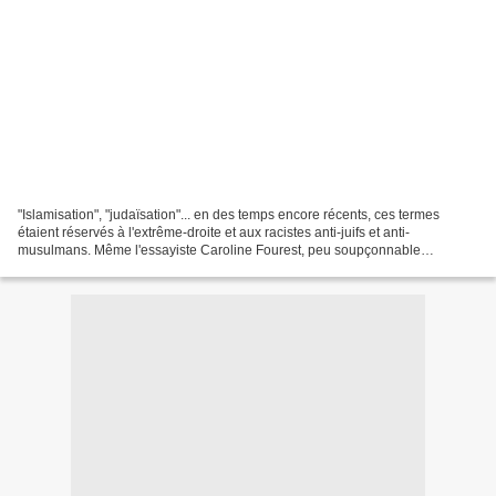
"Islamisation", "judaïsation"... en des temps encore récents, ces termes
étaient réservés à l'extrême-droite et aux racistes anti-juifs et anti-
musulmans. Même l'essayiste Caroline Fourest, peu soupçonnable
d'islamophilie, a dénoncé le terme "islamisation"...