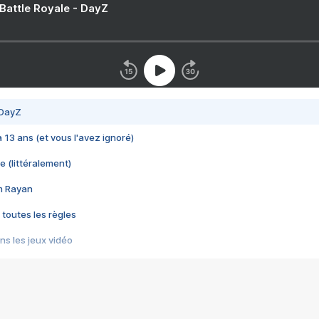
 Battle Royale - DayZ
 DayZ
 a 13 ans (et vous l'avez ignoré)
e (littéralement)
im Rayan
 toutes les règles
s les jeux vidéo
us choquant de Rockstar ? - Le scandale BULLY
e plus moche de Steam
du RÊVE tourne au CAUCHEMAR