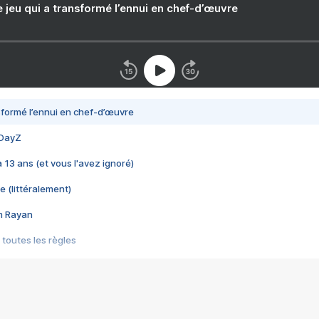
e jeu qui a transformé l’ennui en chef-d’œuvre
nsformé l’ennui en chef-d’œuvre
 DayZ
 a 13 ans (et vous l'avez ignoré)
e (littéralement)
im Rayan
 toutes les règles
s les jeux vidéo
us choquant de Rockstar ? - Le scandale BULLY
e plus moche de Steam