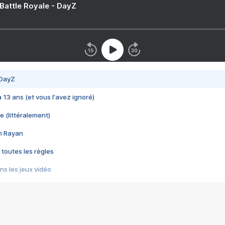
 Battle Royale - DayZ
 DayZ
 a 13 ans (et vous l'avez ignoré)
e (littéralement)
im Rayan
 toutes les règles
s les jeux vidéo
us choquant de Rockstar ? - Le scandale BULLY
e plus moche de Steam
du RÊVE tourne au CAUCHEMAR