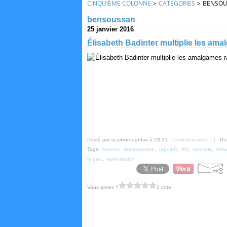
CINQUIÈME COLONNE
>
CATEGORIES
>
BENSOU
bensoussan
25 janvier 2016
Élisabeth Badinter multiplie les amal
Posté par scarboroughfair à 23:31 -
Commentaires [
…
]
- Pe
Tags:
racisme
,
islamophobie
,
taguieff
,
bhl
,
sexisme
,
elis
le pen
,
lepénisation
Vous aimez ?
0 vote