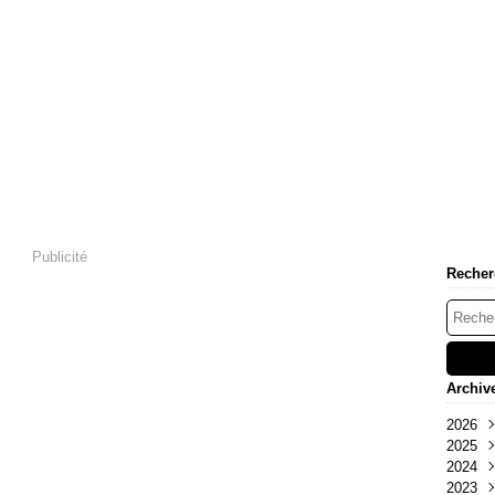
Publicité
Recher
Archiv
2026
2025
Mai
2024
Oct
2023
Sep
Déc