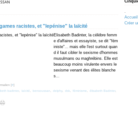
Cinqui
SSAN
.
Accueil
Créer u
games racistes, et "lepénise" la laïcité
Elisabeth Badinter, la célèbre femm
e d'affaires et essayiste, se dit "fém
iniste"... mais elle l'est surtout quan
d il faut cibler le sexisme d'hommes
musulmans ou maghrébins. Elle est
beaucoup moins virulente envers le
sexisme venant des élites blanche
s...
rmalien [
#
]
abeth badinter
,
laïcité
,
bensoussan
,
delphy
,
dsk
,
féminisme
,
élisabeth Badinter
,