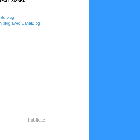
ème Colonne
 du blog
n blog avec CanalBlog
Publicité