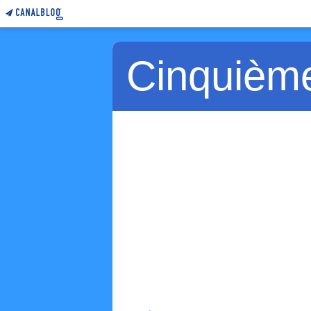
Cinquièm