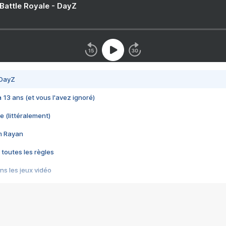
 Battle Royale - DayZ
 DayZ
 a 13 ans (et vous l'avez ignoré)
e (littéralement)
im Rayan
 toutes les règles
s les jeux vidéo
us choquant de Rockstar ? - Le scandale BULLY
e plus moche de Steam
du RÊVE tourne au CAUCHEMAR