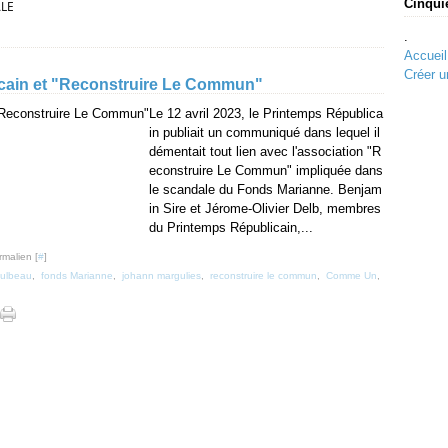
Cinqui
LE
.
Accueil
Créer u
licain et "Reconstruire Le Commun"
Le 12 avril 2023, le Printemps Républica
in publiait un communiqué dans lequel il
démentait tout lien avec l'association "R
econstruire Le Commun" impliquée dans
le scandale du Fonds Marianne. Benjam
in Sire et Jérome-Olivier Delb, membres
du Printemps Républicain,...
rmalien [
#
]
vulbeau
,
fonds Marianne
,
johann margulies
,
reconstruire le commun
,
Comme Un
,