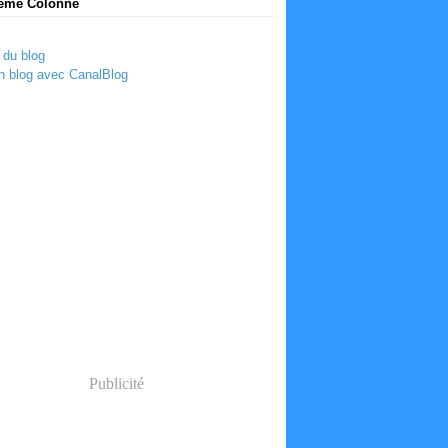
ème Colonne
 du blog
n blog avec CanalBlog
Publicité