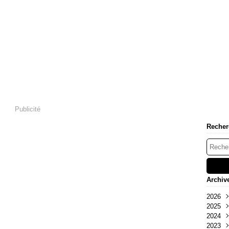
Publicité
Recher
Archiv
2026
2025
Mai
2024
Oct
2023
Sep
Déc