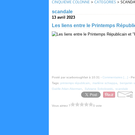
CINQUIÈME COLONNE
>
CATEGORIES
>
SCANDA
scandale
13 avril 2023
Les liens entre le Printemps Répub
Posté par scarboroughfair à 10:31 -
Commentaires [
…
]
- Pe
Tags:
printemps républicain
,
marlène schiappa
,
benjamin 
Gaëlle Atlan-Akerman
,
Sylviane Sokolowski
,
scandale
Vous aimez ?
0 vote