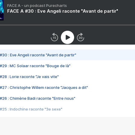
FACE A - un podcast Purecharts
FACE A #30 : Eve Angeli raconte "Avant de partir"
#30 : Eve Angeli raconte "Avant de partir"
#29 : MC Solaar raconte "Bouge de là"
28 : Lorie raconte "Je vais vite"
#27 : Christophe Willem raconte "Jacques a dit"
#26 : Chimène Badi raconte "Entre nous"
#25 : Indochine raconte "3e sexe"
#24 : Zaho raconte "C'est chelou"
#23 : Patrick Bruel raconte "Au café des délices"