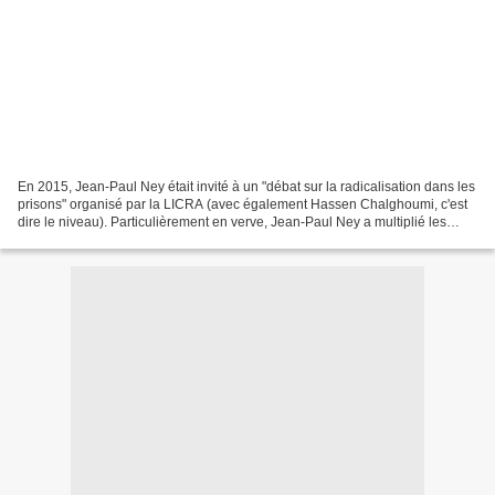
En 2015, Jean-Paul Ney était invité à un "débat sur la radicalisation dans les
prisons" organisé par la LICRA (avec également Hassen Chalghoumi, c'est
dire le niveau). Particulièrement en verve, Jean-Paul Ney a multiplié les
punchlines et les propos guignolesques,...