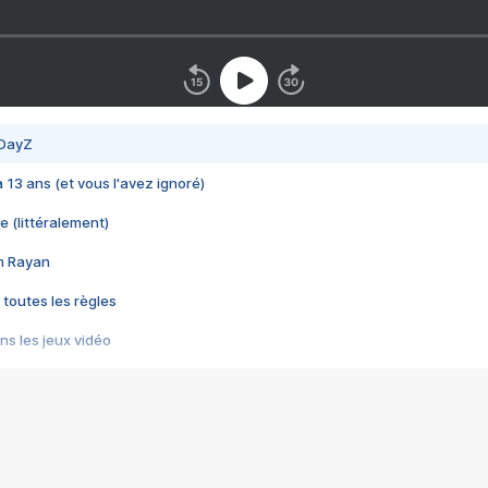
 DayZ
 a 13 ans (et vous l'avez ignoré)
e (littéralement)
im Rayan
 toutes les règles
s les jeux vidéo
us choquant de Rockstar ? - Le scandale BULLY
e plus moche de Steam
du RÊVE tourne au CAUCHEMAR