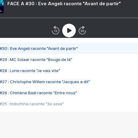
FACE A #30 : Eve Angeli raconte "Avant de partir"
#30 : Eve Angeli raconte "Avant de partir"
#29 : MC Solaar raconte "Bouge de là"
28 : Lorie raconte "Je vais vite"
#27 : Christophe Willem raconte "Jacques a dit"
#26 : Chimène Badi raconte "Entre nous"
#25 : Indochine raconte "3e sexe"
#24 : Zaho raconte "C'est chelou"
#23 : Patrick Bruel raconte "Au café des délices"
#22 : Kyo raconte "Le chemin"