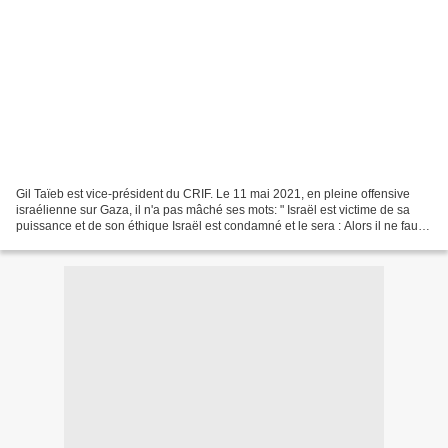
Gil Taïeb est vice-président du CRIF. Le 11 mai 2021, en pleine offensive
israélienne sur Gaza, il n'a pas mâché ses mots: " Israël est victime de sa
puissance et de son éthique Israël est condamné et le sera : Alors il ne faut
pas se freiner Il faut...