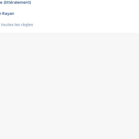
e (littéralement)
im Rayan
 toutes les règles
s les jeux vidéo
us choquant de Rockstar ? - Le scandale BULLY
e plus moche de Steam
du RÊVE tourne au CAUCHEMAR
pendant 8 heures
it… à tort
umiliés par un jeu vidéo
ire - Final Fantasy 8
ti un empire - Age of Empires
story DOFUS