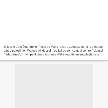
Si le site d'extrême-droite "Poste de Veille" avait d'abord soutenu le blogueur
athée palestinien Waleed Al-Husseini du fait de son combat contre l'islam et
"l'islamisme", il n'en peut plus désormais d'être régulièrement plagié sans
aucune mention: (je...