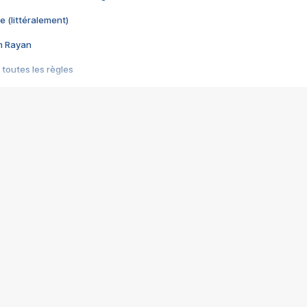
e (littéralement)
im Rayan
 toutes les règles
s les jeux vidéo
us choquant de Rockstar ? - Le scandale BULLY
e plus moche de Steam
du RÊVE tourne au CAUCHEMAR
pendant 8 heures
it… à tort
umiliés par un jeu vidéo
ire - Final Fantasy 8
ti un empire - Age of Empires