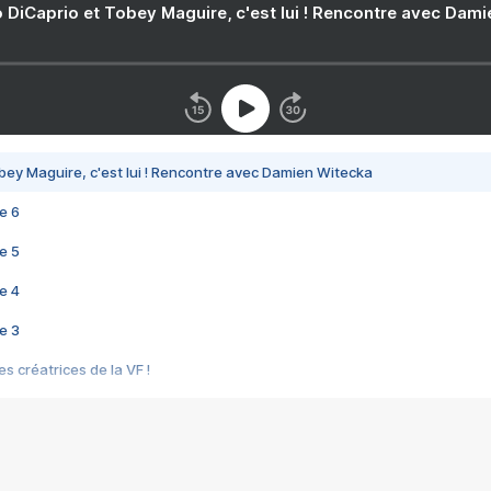
 DiCaprio et Tobey Maguire, c'est lui ! Rencontre avec Dam
bey Maguire, c'est lui ! Rencontre avec Damien Witecka
e 6
e 5
e 4
e 3
s créatrices de la VF !
e 2
e 1
e Mektoub My Love arrive enfin ! Rencontre avec Shaïn Boumedine et Sal