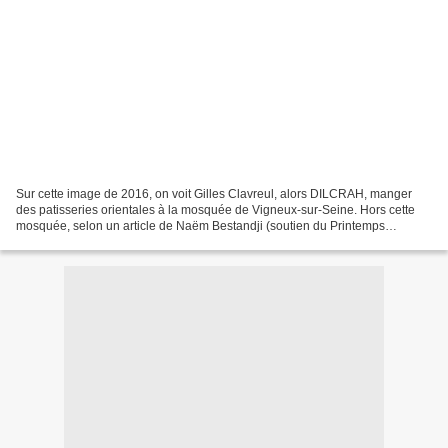
Sur cette image de 2016, on voit Gilles Clavreul, alors DILCRAH, manger
des patisseries orientales à la mosquée de Vigneux-sur-Seine. Hors cette
mosquée, selon un article de Naëm Bestandji (soutien du Printemps
Républicain) dans Atlantico, serait un lieu...