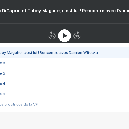
 DiCaprio et Tobey Maguire, c'est lui ! Rencontre avec Dam
bey Maguire, c'est lui ! Rencontre avec Damien Witecka
e 6
e 5
e 4
e 3
s créatrices de la VF !
e 2
e 1