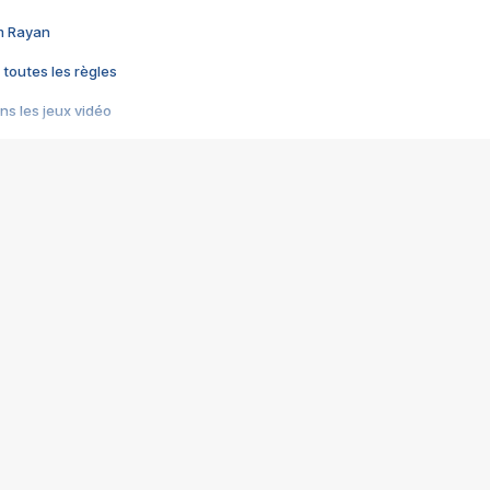
im Rayan
 toutes les règles
s les jeux vidéo
us choquant de Rockstar ? - Le scandale BULLY
e plus moche de Steam
du RÊVE tourne au CAUCHEMAR
pendant 8 heures
it… à tort
umiliés par un jeu vidéo
ire - Final Fantasy 8
ti un empire - Age of Empires
story DOFUS