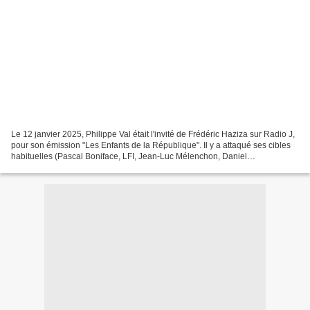
Le 12 janvier 2025, Philippe Val était l'invité de Frédéric Haziza sur Radio J,
pour son émission "Les Enfants de la République". Il y a attaqué ses cibles
habituelles (Pascal Boniface, LFI, Jean-Luc Mélenchon, Daniel
Schneidermann...) et bien sûr défendu...