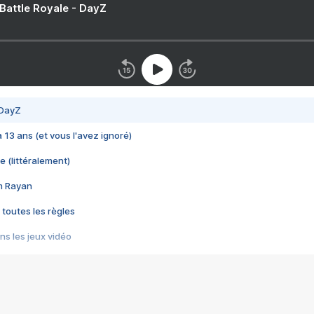
 Battle Royale - DayZ
 DayZ
 a 13 ans (et vous l'avez ignoré)
e (littéralement)
im Rayan
 toutes les règles
s les jeux vidéo
us choquant de Rockstar ? - Le scandale BULLY
e plus moche de Steam
du RÊVE tourne au CAUCHEMAR