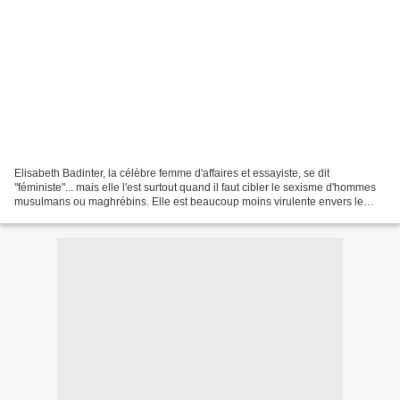
Elisabeth Badinter, la célèbre femme d'affaires et essayiste, se dit
"féministe"... mais elle l'est surtout quand il faut cibler le sexisme d'hommes
musulmans ou maghrébins. Elle est beaucoup moins virulente envers le
sexisme venant des élites blanches...