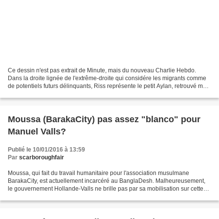
Ce dessin n'est pas extrait de Minute, mais du nouveau Charlie Hebdo.
Dans la droite lignée de l'extrême-droite qui considére les migrants comme
de potentiels futurs délinquants, Riss représente le petit Aylan, retrouvé mort
sur une plage de Turquie il...
Moussa (BarakaCity) pas assez "blanco" pour
Manuel Valls?
Publié le 10/01/2016 à 13:59
Par
scarboroughfair
Moussa, qui fait du travail humanitaire pour l'association musulmane
BarakaCity, est actuellement incarcéré au BanglaDesh. Malheureusement,
le gouvernement Hollande-Valls ne brille pas par sa mobilisation sur cette
affaire. Quand on l'interroge, on voit...