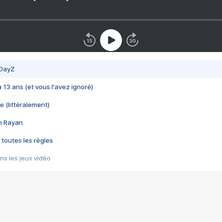
 DayZ
 a 13 ans (et vous l'avez ignoré)
e (littéralement)
im Rayan
 toutes les règles
s les jeux vidéo
us choquant de Rockstar ? - Le scandale BULLY
e plus moche de Steam
du RÊVE tourne au CAUCHEMAR