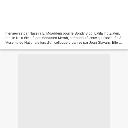
Interviewée par Nassira El Moaddem pour le Bondy Blog, Latifa Inb Ziaten,
dont le fils a été tué par Mohamed Merah, a répondu à ceux qui l'ont huée à
l'Assemblée Nationale lors d'un colloque organisé par Jean Glavany. Elle a
annoncé qu'elle allait porter...