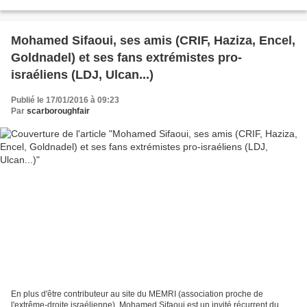
internautes ont fait remarquer que ce communiqué...
Mohamed Sifaoui, ses amis (CRIF, Haziza, Encel,
Goldnadel) et ses fans extrémistes pro-
israéliens (LDJ, Ulcan...)
Publié le 17/01/2016 à 09:23
Par
scarboroughfair
En plus d'être contributeur au site du MEMRI (association proche de
l'extrême-droite israélienne), Mohamed Sifaoui est un invité récurrent du