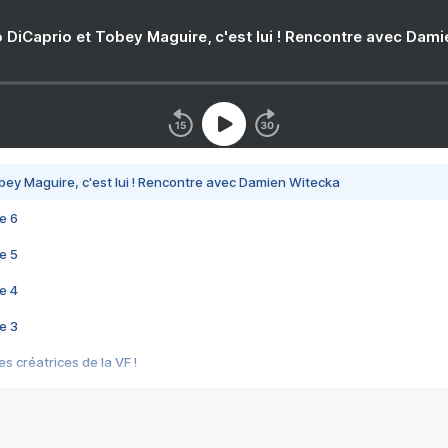
 DiCaprio et Tobey Maguire, c'est lui ! Rencontre avec Dam
bey Maguire, c'est lui ! Rencontre avec Damien Witecka
e 6
e 5
e 4
e 3
s créatrices de la VF !
e 2
e 1