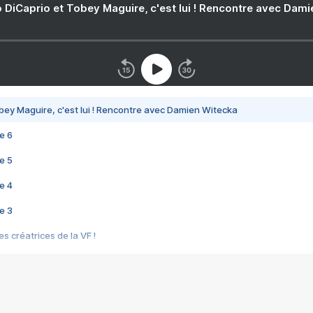
 DiCaprio et Tobey Maguire, c'est lui ! Rencontre avec Dam
bey Maguire, c'est lui ! Rencontre avec Damien Witecka
e 6
e 5
e 4
e 3
s créatrices de la VF !
e 2
e 1
e Mektoub My Love arrive enfin ! Rencontre avec Shaïn Boumedine et Sal