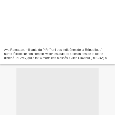
Aya Ramadan, militante du PIR (Parti des Indigènes de la République),
aurait félicité sur son compte twitter les auteurs palestiniens de la tuerie
d'hier à Tel-Aviv, qui a fait 4 morts et 5 blessés. Gilles Clavreul (DILCRA) a
affirmé qu'il allait saisir...