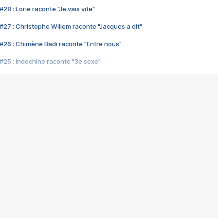
28 : Lorie raconte "Je vais vite"
#27 : Christophe Willem raconte "Jacques a dit"
#26 : Chimène Badi raconte "Entre nous"
#25 : Indochine raconte "3e sexe"
#24 : Zaho raconte "C'est chelou"
#23 : Patrick Bruel raconte "Au café des délices"
#22 : Kyo raconte "Le chemin"
#21 : Nolwenn Leroy raconte "Cassé"
#20 : Patrick Hernandez raconte "Born to be alive"
#19 : Lorie raconte "Près de moi"
#18 : Michael Jones raconte "A nos actes manqués" (avec Jean-Jacque
#17 : Khaled raconte "Aïcha"