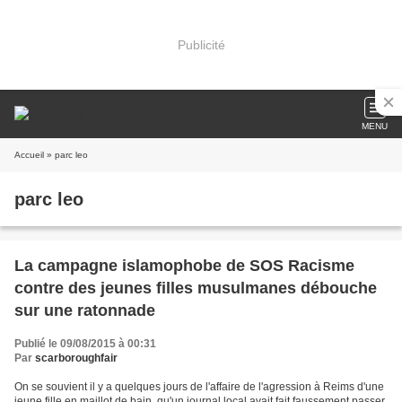
Publicité
MENU
Accueil
» parc leo
parc leo
La campagne islamophobe de SOS Racisme
contre des jeunes filles musulmanes débouche
sur une ratonnade
Publié le 09/08/2015 à 00:31
Par
scarboroughfair
On se souvient il y a quelques jours de l'affaire de l'agression à Reims d'une
jeune fille en maillot de bain, qu'un journal local avait fait faussement passer