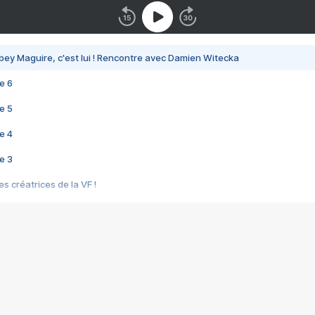
bey Maguire, c'est lui ! Rencontre avec Damien Witecka
e 6
e 5
e 4
e 3
s créatrices de la VF !
e 2
e 1
e Mektoub My Love arrive enfin ! Rencontre avec Shaïn Boumedine et Sal
i : après Toni en famille
elle réalise le bouleversant Dites lui que je l'aime