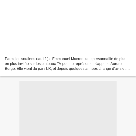
Parmi les soutiens (tardifs) d'Emmanuel Macron, une personnalité de plus
en plus invitée sur les plateaux TV pour le représenter s'appelle Aurore
Bergé. Elle vient du parti LR, et depuis quelques années change d'avis et de
soutien au gré des vents et...