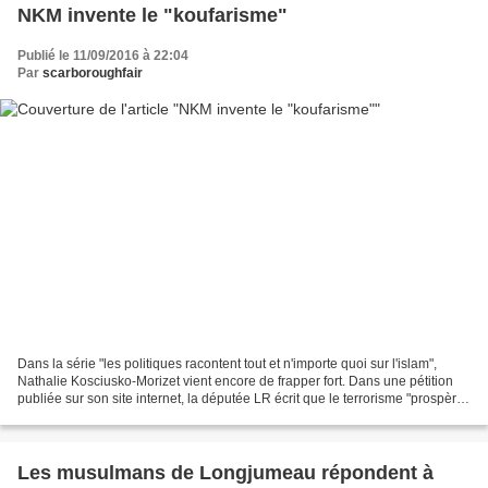
NKM invente le "koufarisme"
Publié le 11/09/2016 à 22:04
Par
scarboroughfair
Dans la série "les politiques racontent tout et n'importe quoi sur l'islam",
Nathalie Kosciusko-Morizet vient encore de frapper fort. Dans une pétition
publiée sur son site internet, la députée LR écrit que le terrorisme "prospère
sur un terreau fertile...
Les musulmans de Longjumeau répondent à