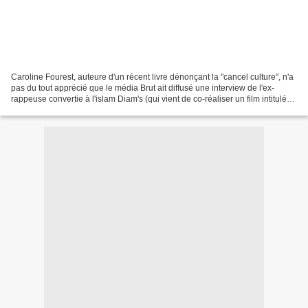
Caroline Fourest, auteure d'un récent livre dénonçant la "cancel culture", n'a
pas du tout apprécié que le média Brut ait diffusé une interview de l'ex-
rappeuse convertie à l'islam Diam's (qui vient de co-réaliser un film intitulé
"Salam"). Dans un pays...