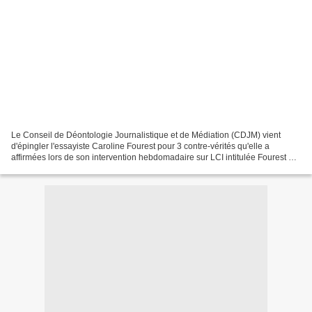
Le Conseil de Déontologie Journalistique et de Médiation (CDJM) vient
d'épingler l'essayiste Caroline Fourest pour 3 contre-vérités qu'elle a
affirmées lors de son intervention hebdomadaire sur LCI intitulée Fourest en
Liberté. Voici ci-dessous l'avis...