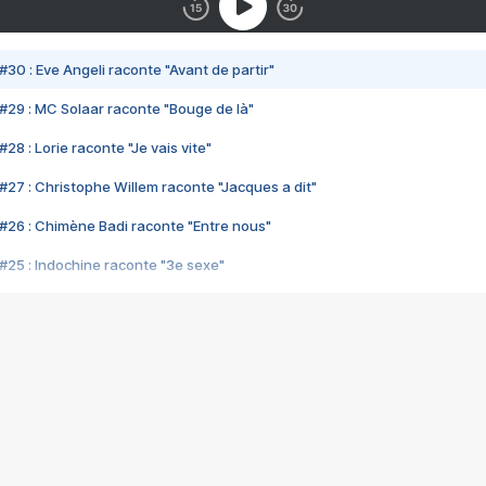
#30 : Eve Angeli raconte "Avant de partir"
#29 : MC Solaar raconte "Bouge de là"
28 : Lorie raconte "Je vais vite"
#27 : Christophe Willem raconte "Jacques a dit"
#26 : Chimène Badi raconte "Entre nous"
#25 : Indochine raconte "3e sexe"
#24 : Zaho raconte "C'est chelou"
#23 : Patrick Bruel raconte "Au café des délices"
#22 : Kyo raconte "Le chemin"
#21 : Nolwenn Leroy raconte "Cassé"
#20 : Patrick Hernandez raconte "Born to be alive"