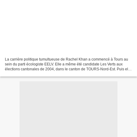
La carrière politique tumultueuse de Rachel Khan a commencé à Tours au
sein du parti écologiste EELV. Elle a même été candidate Les Verts aux
élections cantonales de 2004, dans le canton de TOURS-Nord-Est. Puis elle
rallie le Parti Socialiste et devient...