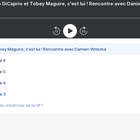
 DiCaprio et Tobey Maguire, c'est lui ! Rencontre avec Dam
bey Maguire, c'est lui ! Rencontre avec Damien Witecka
e 6
e 5
e 4
e 3
s créatrices de la VF !
e 2
e 1
e Mektoub My Love arrive enfin ! Rencontre avec Shaïn Boumedine et Sal