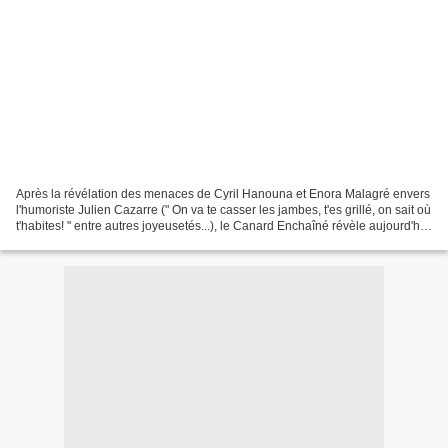
Après la révélation des menaces de Cyril Hanouna et Enora Malagré envers
l'humoriste Julien Cazarre (" On va te casser les jambes, t'es grillé, on sait où
t'habites! " entre autres joyeusetés...), le Canard Enchaîné révèle aujourd'hui
que Cyril Hanouna...