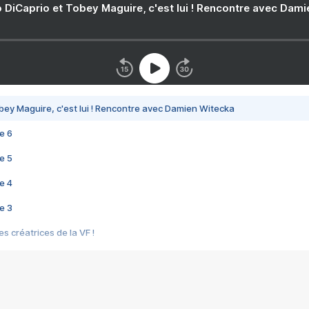
 DiCaprio et Tobey Maguire, c'est lui ! Rencontre avec Dam
bey Maguire, c'est lui ! Rencontre avec Damien Witecka
e 6
e 5
e 4
e 3
s créatrices de la VF !
e 2
e 1
e Mektoub My Love arrive enfin ! Rencontre avec Shaïn Boumedine et Sal