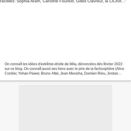
On connaît les idées d'extrême-droite de Mila, dénoncées dès février 2022
sur ce blog. On connaît aussi ses liens avec le pire de la fachosphère (Alice
Cordier, Yohan Pawer, Bruno Attal, Jean Messiha, Damien Rieu, Jordan
Bardella...). Tout cela n'a pas...