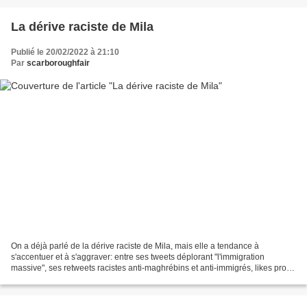
La dérive raciste de Mila
Publié le 20/02/2022 à 21:10
Par
scarboroughfair
On a déjà parlé de la dérive raciste de Mila, mais elle a tendance à
s'accentuer et à s'aggraver: entre ses tweets déplorant "l'immigration
massive", ses retweets racistes anti-maghrébins et anti-immigrés, likes pro-
Zemmour et pro-Marine Le Pen, la liste...