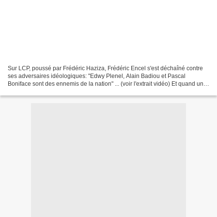
Sur LCP, poussé par Frédéric Haziza, Frédéric Encel s'est déchaîné contre
ses adversaires idéologiques: "Edwy Plenel, Alain Badiou et Pascal
Boniface sont des ennemis de la nation" ... (voir l'extrait vidéo) Et quand un
twitto accuse Edwy Plenel et Pascal...