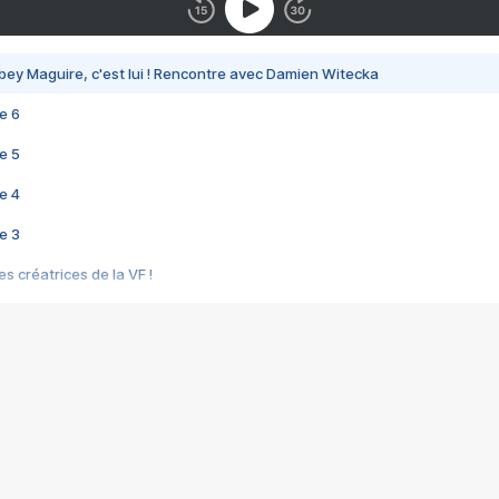
bey Maguire, c'est lui ! Rencontre avec Damien Witecka
e 6
e 5
e 4
e 3
s créatrices de la VF !
e 2
e 1
e Mektoub My Love arrive enfin ! Rencontre avec Shaïn Boumedine et Sal
i : après Toni en famille
elle réalise le bouleversant Dites lui que je l'aime