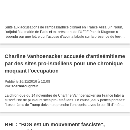
Suite aux accusations de l'ambassadrice d'Israël en France Aliza Bin Noun,
l'adjoint à la mairie de Paris et ex-président de l'UEJF Patrick Klugman a
répondu par une lettre qui l'accuse d'avoir affabulé sur la présence de tee-
shirts "Free Palestine" au...
Charline Vanhoenacker accusée d'antisémitisme
par des sites pro-israéliens pour une chronique
moquant l'occupation
Publié le 16/11/2016 à 12:08
Par
scarboroughfair
La chronique du 14 novembre de Charline Vanhoenacker sur France Inter a
suscité l'ire de plusieurs sites pro-israéliens. En cause, deux petites phrases:
"Les enfants de Trump doivent reprendre l’entreprise avec le conflit d’intérêt,
ils pourront vendre...
BHL: "BDS est un mouvement fasciste",