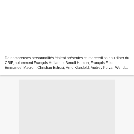
De nombreuses personnalités étaient présentes ce mercredi soir au diner du
CRIF, notamment François Hollande, Benoit Hamon, François Fillon,
Emmanuel Macron, Christian Estrosi, Arno Klarsfeld, Audrey Pulvar, Wendy
Bouchard...etc Charlie Hebdo était également...