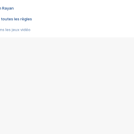
im Rayan
 toutes les règles
s les jeux vidéo
us choquant de Rockstar ? - Le scandale BULLY
e plus moche de Steam
du RÊVE tourne au CAUCHEMAR
pendant 8 heures
it… à tort
umiliés par un jeu vidéo
ire - Final Fantasy 8
ti un empire - Age of Empires
story DOFUS