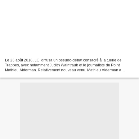
Le 23 août 2018, LCI diffusa un pseudo-débat consacré à la tuerie de
Trappes, avec notamment Judith Waintraub et le journaliste du Point
Mathieu Alderman. Relativement nouveau venu, Mathieu Alderman a
toutefois ressassé une vieille intox, propagée d'abord...