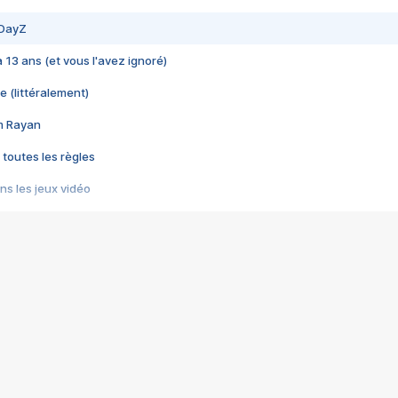
 DayZ
 a 13 ans (et vous l'avez ignoré)
e (littéralement)
im Rayan
 toutes les règles
s les jeux vidéo
us choquant de Rockstar ? - Le scandale BULLY
e plus moche de Steam
du RÊVE tourne au CAUCHEMAR
pendant 8 heures
it… à tort
umiliés par un jeu vidéo