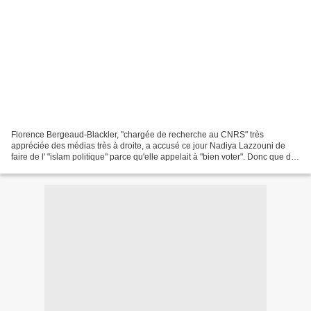
Florence Bergeaud-Blackler, "chargée de recherche au CNRS" très
appréciée des médias très à droite, a accusé ce jour Nadiya Lazzouni de
faire de l' "islam politique" parce qu'elle appelait à "bien voter". Donc que doit
faire un musulman pour ne pas être...