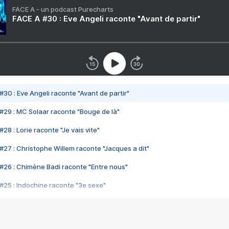
FACE A - un podcast Purecharts
FACE A #30 : Eve Angeli raconte "Avant de partir"
#30 : Eve Angeli raconte "Avant de partir"
#29 : MC Solaar raconte "Bouge de là"
28 : Lorie raconte "Je vais vite"
#27 : Christophe Willem raconte "Jacques a dit"
#26 : Chimène Badi raconte "Entre nous"
#25 : Indochine raconte "3e sexe"
#24 : Zaho raconte "C'est chelou"
#23 : Patrick Bruel raconte "Au café des délices"