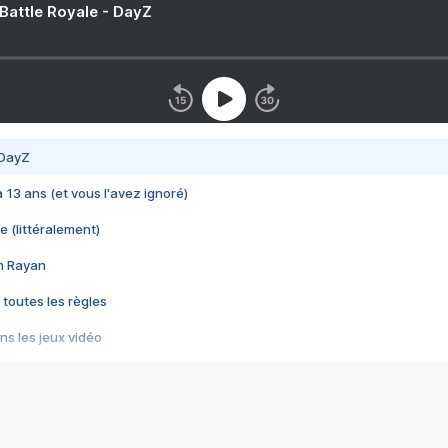
 Battle Royale - DayZ
 DayZ
 a 13 ans (et vous l'avez ignoré)
e (littéralement)
im Rayan
 toutes les règles
s les jeux vidéo
us choquant de Rockstar ? - Le scandale BULLY
e plus moche de Steam
du RÊVE tourne au CAUCHEMAR