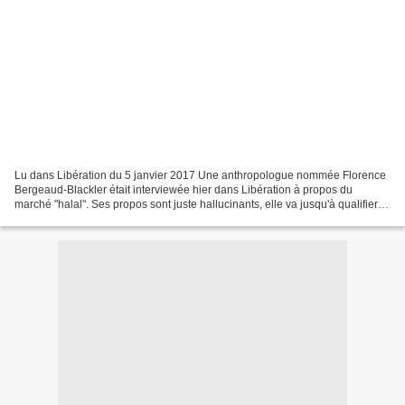
Lu dans Libération du 5 janvier 2017 Une anthropologue nommée Florence
Bergeaud-Blackler était interviewée hier dans Libération à propos du
marché "halal". Ses propos sont juste hallucinants, elle va jusqu'à qualifier la
pratique du halal de "fondamentalisme",...