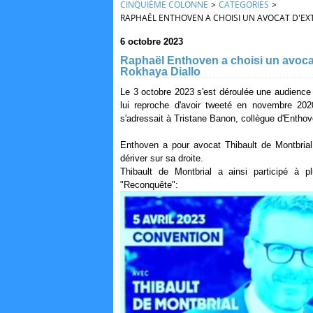
CINQUIÈME COLONNE
>
CATEGORIES
>
RAPHAËL ENTHOVEN A CHOISI UN AVOCAT D'EX
6 octobre 2023
Raphaël Enthoven a choisi un avoca
Rokhaya Diallo
Le 3 octobre 2023 s'est déroulée une audience 
lui reproche d'avoir tweeté en novembre 20
s'adressait à Tristane Banon, collègue d'Entho
Enthoven a pour avocat Thibault de Montbrial
dériver sur sa droite.
Thibault de Montbrial a ainsi participé à 
"Reconquête":