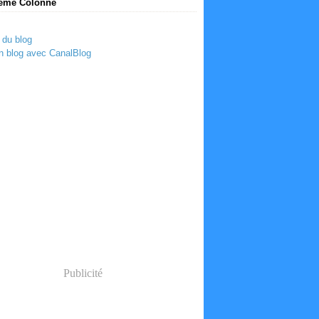
ème Colonne
 du blog
n blog avec CanalBlog
Publicité