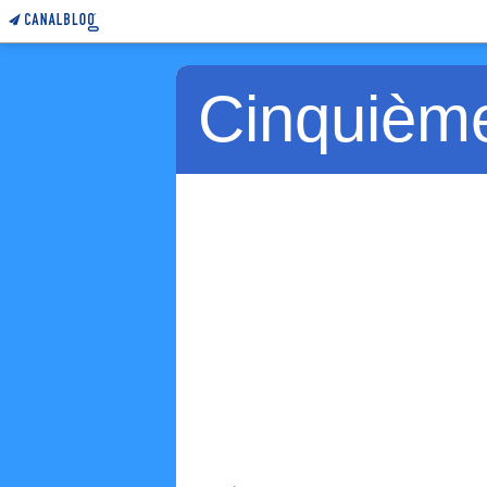
Cinquièm