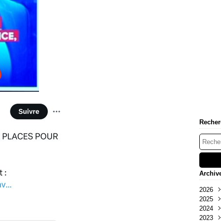
Recher
Archiv
2026
2025
Mai
2024
Oct
2023
Sep
Déc