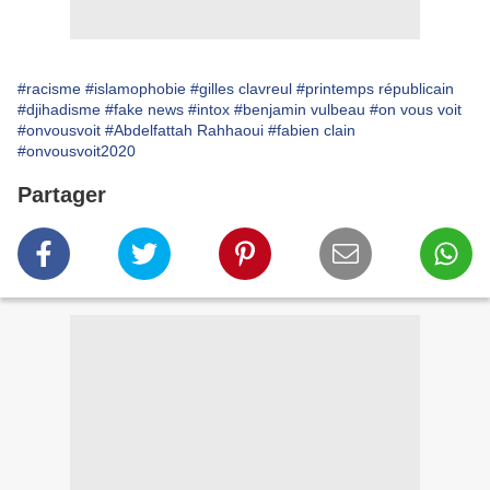
#racisme
#islamophobie
#gilles clavreul
#printemps républicain
#djihadisme
#fake news
#intox
#benjamin vulbeau
#on vous voit
#onvousvoit
#Abdelfattah Rahhaoui
#fabien clain
#onvousvoit2020
Partager