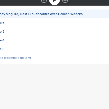
bey Maguire, c'est lui ! Rencontre avec Damien Witecka
e 6
e 5
e 4
e 3
s créatrices de la VF !
e 2
e 1
e Mektoub My Love arrive enfin ! Rencontre avec Shaïn Boumedine et Sal
i : après Toni en famille
elle réalise le bouleversant Dites lui que je l'aime