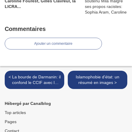
Caroline Fourest, Gilles Clavreul, la
LICRA...
Commentaires
Ajouter un commentaire
< La bourde de Darmanin: il
Islamophobie d'état: un
confond le CCIF avec le
résumé en images >
CIF (Conseil des Imams de
France)
Hébergé par Canalblog
Top articles
Pages
Contact