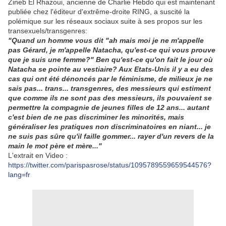
Zineb El Rhazoui, ancienne de Charlie Hebdo qui est maintenant
publiée chez l'éditeur d'extrême-droite RING, a suscité la
polémique sur les réseaux sociaux suite à ses propos sur les
transexuels/transgenres:
"Quand un homme vous dit "ah mais moi je ne m'appelle
pas Gérard, je m'appelle Natacha, qu'est-ce qui vous prouve
que je suis une femme?" Ben qu'est-ce qu'on fait le jour où
Natacha se pointe au vestiaire? Aux Etats-Unis il y a eu des
cas qui ont été dénoncés par le féminisme, de milieux je ne
sais pas... trans... transgenres, des messieurs qui estiment
que comme ils ne sont pas des messieurs, ils pouvaient se
permettre la compagnie de jeunes filles de 12 ans... autant
c'est bien de ne pas discriminer les minorités, mais
généraliser les pratiques non discriminatoires en niant... je
ne suis pas sûre qu'il faille gommer... rayer d'un revers de la
main le mot père et mère..."
L'extrait en Video :
https://twitter.com/parispasrose/status/1095789559659544576?
lang=fr