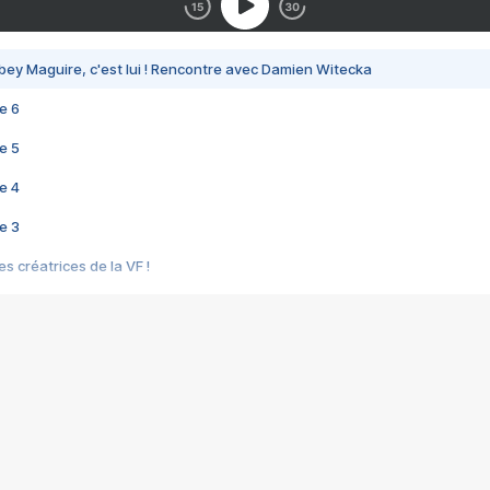
bey Maguire, c'est lui ! Rencontre avec Damien Witecka
e 6
e 5
e 4
e 3
s créatrices de la VF !
e 2
e 1
e Mektoub My Love arrive enfin ! Rencontre avec Shaïn Boumedine et Sal
i : après Toni en famille
elle réalise le bouleversant Dites lui que je l'aime