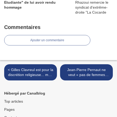
Etudiante" de lui avoir rendu
hommage
Commentaires
Ajouter un commentaire
< Gilles Clavreul est pour la
Jean-Pierre Pernaut ne
discrétion religieuse... mais
veut « pas de femmes
pour le port de la kippa
voilées dans son journal »...
et obtient gain de cause >
Hébergé par Canalblog
Top articles
Pages