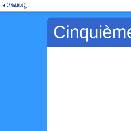
Cinquièm