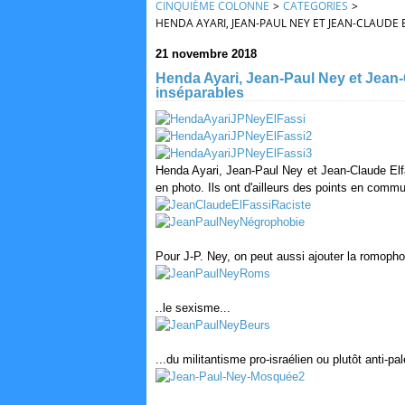
CINQUIÈME COLONNE
>
CATEGORIES
>
HENDA AYARI, JEAN-PAUL NEY ET JEAN-CLAUDE E
21 novembre 2018
Henda Ayari, Jean-Paul Ney et Jean-C
inséparables
Henda Ayari, Jean-Paul Ney et Jean-Claude Elfa
en photo. Ils ont d'ailleurs des points en comm
Pour J-P. Ney, on peut aussi ajouter la romopho
..le sexisme...
...du militantisme pro-israélien ou plutôt anti-pal