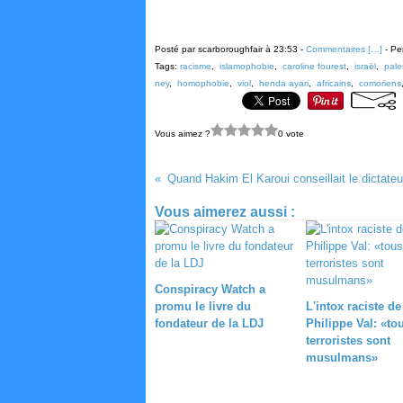
Posté par scarboroughfair à 23:53 -
Commentaires [
…
]
- Pe
Tags:
racisme
,
islamophobie
,
caroline fourest
,
israël
,
pale
ney
,
homophobie
,
viol
,
henda ayari
,
africains
,
comoriens
Vous aimez ?
0 vote
Vous aimerez aussi :
Conspiracy Watch a
promu le livre du
L'intox raciste de
fondateur de la LDJ
Philippe Val: «to
terroristes sont
musulmans»