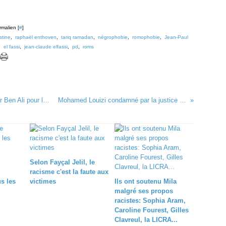
rmalien [
#
]
stine
,
raphaël enthoven
,
tariq ramadan
,
négrophobie
,
romophobie
,
Jean-Paul
,
el fassi
,
jean-claude elfassi
,
pd
,
roms
Quand Hakim El Karoui conseillait le dictateur Ben Ali pour le maintenir au pouvoir
Mohamed Louizi condamné par la justice pour diffamation
Selon Fayçal Jelil, le
racisme c'est la faute aux
us les
victimes
Ils ont soutenu Mila
malgré ses propos
racistes: Sophia Aram,
Caroline Fourest, Gilles
Clavreul, la LICRA...