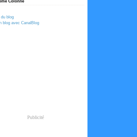
ème Colonne
 du blog
n blog avec CanalBlog
Publicité