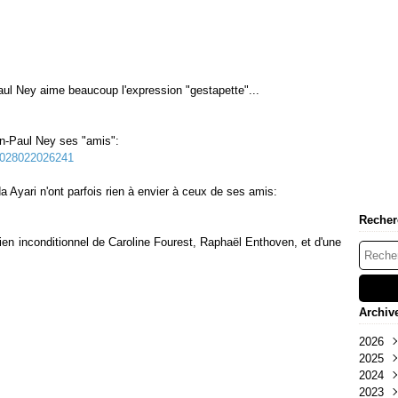
aul Ney aime beaucoup l'expression "gestapette"...
an-Paul Ney ses "amis":
81028022026241
 Ayari n'ont parfois rien à envier à ceux de ses amis:
Recher
ien inconditionnel de Caroline Fourest, Raphaël Enthoven, et d'une
Archiv
2026
2025
Mai
2024
Oct
2023
Sep
Déc