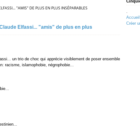
Cinqui
LFASSI... "AMIS" DE PLUS EN PLUS INSÉPARABLES
.
Accueil
Créer u
laude Elfassi... "amis" de plus en plus
ssi... un trio de choc qui apprécie visiblement de poser ensemble
un: racisme, islamophobie, négrophobie...
bie...
estinien...