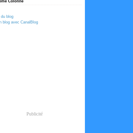
ème Colonne
 du blog
n blog avec CanalBlog
Publicité