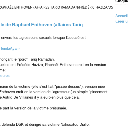
Cinqui
 RAPHAËL ENTHOVEN (AFFAIRES TARIQ RAMADAN/FRÉDÉRIC HAZIZA/DSK)
.
Accueil
Créer u
le de Raphaël Enthoven (affaires Tariq
t envers les agresseurs sexuels lorsque l'accusé est
nonçant le "porc" Tariq Ramadan.
uelles est Frédéric Haziza, Raphaël Enthoven croit en la version
ime:
sion de la victime (elle s'est fait "pissée dessus"), version niée
 Enthoven croit en la version de l'agresseur (un simple "pincement
 Astrid De Villaines il y a eu bien plus que cela.
e part la version de la victime présumée.
défendu DSK et dénigré sa victime Nafissatou Diallo: