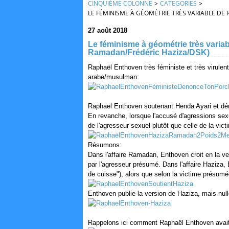
CINQUIÈME COLONNE
>
CATEGORIES
>
LE FÉMINISME À GÉOMÉTRIE TRÈS VARIABLE DE
27 août 2018
Le féminisme à géométrie très variab
Ramadan/Frédéric Haziza/DSK)
Raphaël Enthoven très féministe et très virulen
arabe/musulman:
Raphael Enthoven soutenant Henda Ayari et dé
En revanche, lorsque l'accusé d'agressions sex
de l'agresseur sexuel plutôt que celle de la vict
Résumons:
Dans l'affaire Ramadan, Enthoven croit en la ver
par l'agresseur présumé. Dans l'affaire Haziza,
de cuisse"), alors que selon la victime présumée
Enthoven publie la version de Haziza, mais null
Rappelons ici comment Raphaël Enthoven avait 