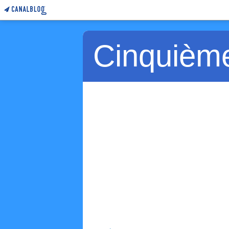
Cinquièm