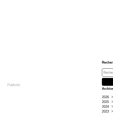
Recher
Publicité
Archiv
2026
2025
Mai
2024
Oct
2023
Sep
Déc