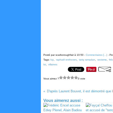
Posté par scarboroughfair à 10:50 -
Commentaires [
…
]
- Pe
Tags:
lcp
,
raphaël enthoven
,
tariq ramadan
,
sexisme
,
fré
loi
,
villaines
Vous aimez ?
0 vote
Vous aimerez aussi :