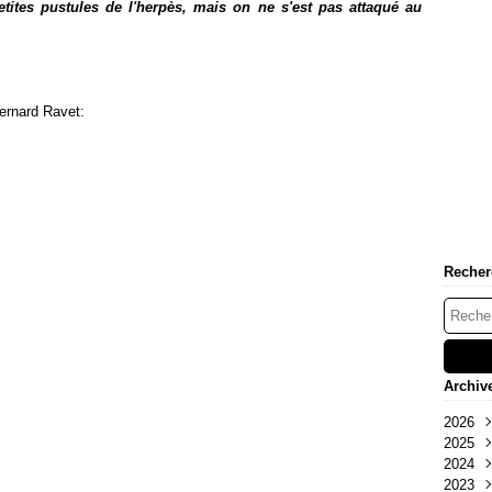
etites pustules de l'herpès, mais on ne s'est pas attaqué au
ernard Ravet:
Recher
Archiv
2026
2025
Mai
2024
Oct
2023
Sep
Déc