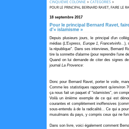
CINQUIÈME COLONNE
>
CATEGORIES
>
POUR LE PRINCIPAL BERNARD RAVET, FAIRE LE 
18 septembre 2017
Pour le principal Bernard Ravet, fai
d'« islamisme »
Depuis plusieurs jours, le principal d'un col
médias (
L'Express, Europe 1, Francetvinfo
...)
la république". Dans ses interviews, Bernard R
tire la sonnette d'alarme (pour reprendre l'une d
Quand on lui demande de citer des signes de
journal
La Provence
:
Donc pour Bernard Ravet, porter le voile, mang
Comme les statistiques rapportent qu'environ
ça nous fait un paquet d' "islamistes", on compr
Voilà un ènième exemple de ce qui est déno
courantes et complètement inoffensives (comme
sous-entendu à de la radicalité... Ce qui a pou
musulmans du pays, y compris ceux qui ne fon
Dans son livre, voici également comment Bernar