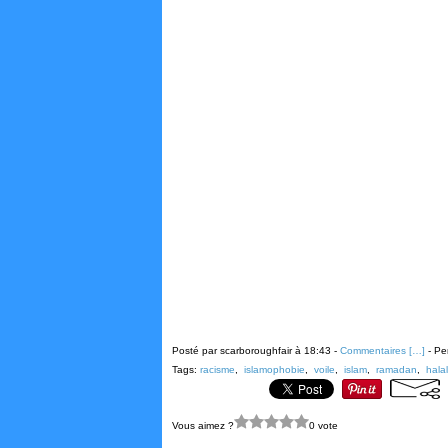
Posté par scarboroughfair à 18:43 -
Commentaires [
…
]
- Pe
Tags:
racisme
,
islamophobie
,
voile
,
islam
,
ramadan
,
halal
Vous aimez ?
0 vote