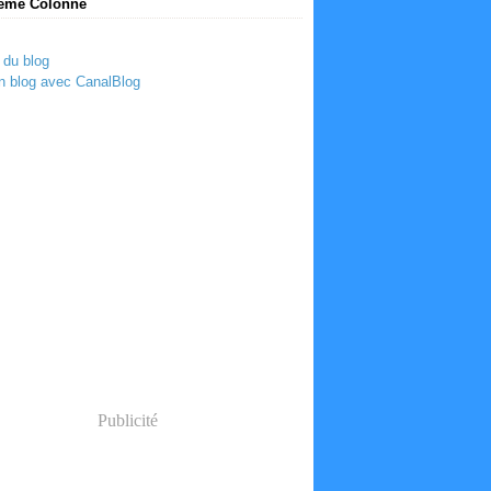
ème Colonne
 du blog
n blog avec CanalBlog
Publicité