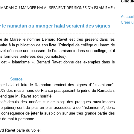
Cinqui
RAMADAN OU MANGER HALAL SERAIENT DES SIGNES D'« ISLAMISME »
.
Accueil
Créer u
re le ramadan ou manger halal seraient des signes
lège de Marseille nommé Bernard Ravet est très présent dans les
, suite à la publication de son livre "Principal de collège ou imam de
avet dénonce une poussée de l'«islamisme» dans son collège, et il
es formules préférées des journalistes).
 cet « islamisme », Bernard Ravet donne des exemples dans le
Source
er halal et faire le Ramadan seraient des signes d' "islamisme".
 70% des musulmans de France pratiqueraint le jeûne du Ramadan,
end que M. Ravet soit horrifié.
ncé depuis des années sur ce blog: des pratiques musulmanes
 jeûner) sont de plus en plus associées à de "l'islamisme", donc
r conséquence de jeter la suspicion sur une très grande partie des
t de mal à personne.
d Ravet parle du voile: