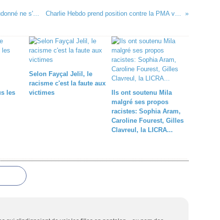
Christine Angot délire sur Farida Amrani: Dieudonné ne s'est nullement "désisté" pour elle
Charlie Hebdo prend position contre la PMA via un édito de Gérard Biard
Selon Fayçal Jelil, le
racisme c'est la faute aux
us les
victimes
Ils ont soutenu Mila
malgré ses propos
racistes: Sophia Aram,
Caroline Fourest, Gilles
Clavreul, la LICRA...