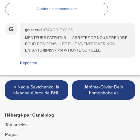
Ajouter un commentaire
G
gni tcerid
07/04/2017 08:06
MENTEURS PATENTéS ..... ARRETEZ DE NOUS PRENDRE
POUR DES CONS !!!! ET ELLE VA ENSEIGNER NOS
ENFANTS !!!!<br /> <br /> HONTE SUR ELLE
Répondre
< Nadia Savtchenko, la
Jérôme-Olivier Delb
«Jeanne d'Arc» de BHL,
homophobe et
tient des propos antisémites
LGBTphobe?... >
Hébergé par Canalblog
Top articles
Pages