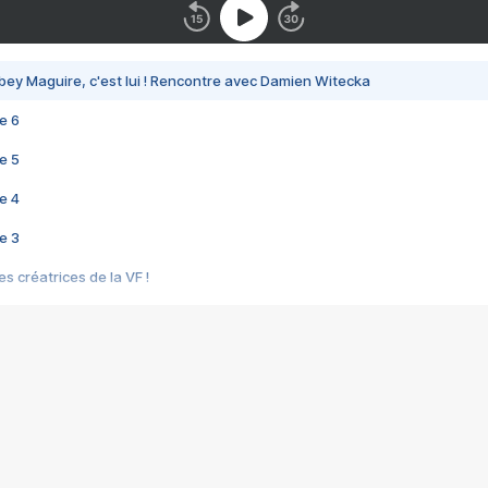
bey Maguire, c'est lui ! Rencontre avec Damien Witecka
e 6
e 5
e 4
e 3
s créatrices de la VF !
e 2
e 1
e Mektoub My Love arrive enfin ! Rencontre avec Shaïn Boumedine et Sal
i : après Toni en famille
elle réalise le bouleversant Dites lui que je l'aime