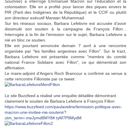
Soumise
) a interrogé Emmanuel Macron sur l'éducation et la
colonisation. Elle en a profité pour lancer des piques envers le
PIR (Parti des Indigènes de la République) et le CCIF ou plutôt
son directeur exécutif Marwan Muhammad.
Sur les réseaux sociaux, Barbara Lefebvre est accusée d'avoir
dissimulé son soutien à la campagne de François Fillon...
Interrogée à la fin de l'émission sur le sujet, Barbara Lefebvre a
nié en bloc ce soutien.
Elle est pourtant annoncée demain 7 avril à une rencontre
organisée par "les familles angevines avec Fillon". Sur le tract,
Barbara Lefebvre est présentée comme "membre du comité
national France Solidaire avec Fillon", ce qui démentirait son
affirmation.
Le maire-adjoint d'Angers Roch Brancour a confirmé sa venue à
cette rencontre Filloniste par ce tweet:
Le site Buzzfeed a réalisé une enquête détaillée démontrant
clairement le soutien de Barbara Lefebvre à François Fillon:
https://www.buzzfeed.com/paulaveline/lemission-politique-avec-
macron-une-invitee-nie-soutenir?
utm_term=.meJymd8MY8#.tyM7P9MydM