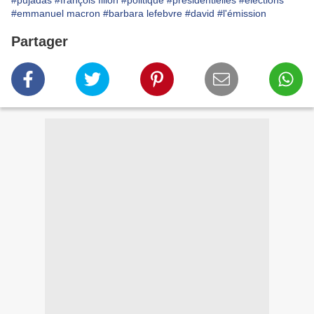
#pujadas
#françois fillon
#politique
#présidentielles
#élections
#emmanuel macron
#barbara lefebvre
#david
#l'émission
Partager