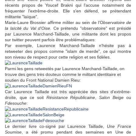
récents propos de Youcef Brakni qui l'accuse notamment de
fréquenter l'extrême-droite. Elle s'en défend, se prétendant
militante "laïque".
Marie-Laure Brossier affirme militer au sein de l'O
bservatoire de
la laïcité du Val d'Oise
. Ce prétendu "observatoire" est présidé
par Laurence Marchand-Taillade, une militante dont les propos
sur twitter peuvent parfois être problématiques:
Par exemple, Laurence Marchand-Taillade n'hésite pas à
retweeter des propos comme "islam de merde", ce qui montre
son niveau de respect pour cette religion et ses fidèles.
Parmi les gens retweetés par Laurence Marchand-Taillade, on
trouve des gens très douteux comme le militant identitaire et
soutien du Front National Damien Rieu:
Car Laurence Taillade est très appréciée des sites d'extrême-
droite, que ce soit
Résistance Républicaine
,
Salon Beige
ou
Fdesouche
:
Le dernier livre co-signé par Laurence Taillade,
Une France
Soumise
, a été promu pendant des semaines en Une de