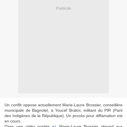
Publicité
Un conflit oppose actuellement Marie-Laure Brossier, conseillère
municipale de Bagnolet, à Youcef Brakni, militant du PIR (Parti
des Indigènes de la République). Un procès pour diffamation est
en cours.
Dans une vidéo postée
ici
, Marie-Laure Brossier répond aux