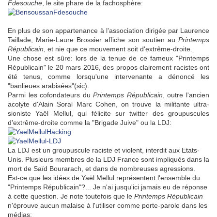
Fdesouche
, le site phare de la fachosphère:
En plus de son appartenance à l'association dirigée par Laurence
Taillade, Marie-Laure Brossier affiche son soutien au
Printemps
Républicain
, et nie que ce mouvement soit d'extrême-droite.
Une chose est sûre: lors de la tenue de ce fameux "Printemps
Républicain" le 20 mars 2016, des propos clairement racistes ont
été tenus, comme lorsqu'une intervenante a dénoncé les
"banlieues arabisées"(sic).
Parmi les cofondateurs du
Printemps Républicain
, outre l'ancien
acolyte d'Alain Soral Marc Cohen, on trouve la militante ultra-
sioniste Yaël Mellul, qui félicite sur twitter des groupuscules
d'extrême-droite comme la "Brigade Juive" ou la LDJ:
La LDJ est un groupuscule raciste et violent, interdit aux Etats-
Unis. Plusieurs membres de la LDJ France sont impliqués dans la
mort de Saïd Bourarach, et dans de nombreuses agressions.
Est-ce que les idées de Yaël Mellul représentent l'ensemble du
"Printemps Républicain"?... Je n'ai jusqu'ici jamais eu de réponse
à cette question. Je note toutefois que le
Printemps Républicain
n'éprouve aucun malaise à l'utiliser comme porte-parole dans les
médias: