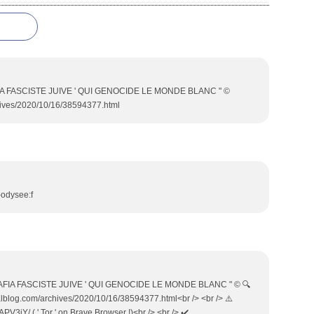
FIA FASCISTE JUIVE ' QUI GENOCIDE LE MONDE BLANC " ©
hives/2020/10/16/38594377.html
-odysee:f
MAFIA FASCISTE JUIVE ' QUI GENOCIDE LE MONDE BLANC " © 🔍
analblog.com/archives/2020/10/16/38594377.html<br /> <br /> ⚠️
V3jY/ ( ' Tor ' on Brave Browser !)<br /> <br /> ✔️