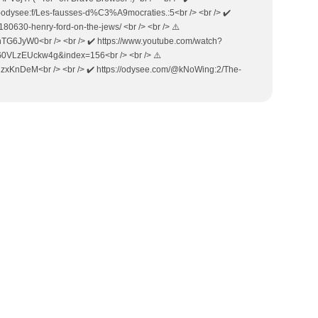
-odysee:f/Les-fausses-d%C3%A9mocraties.:5<br /> <br /> ✔️
180630-henry-ford-on-the-jews/ <br /> <br /> ⚠️
TG6JyW0<br /> <br /> ✔️ https://www.youtube.com/watch?
VLzEUckw4g&index=156<br /> <br /> ⚠️
zxKnDeM<br /> <br /> ✔️ https://odysee.com/@kNoWing:2/The-