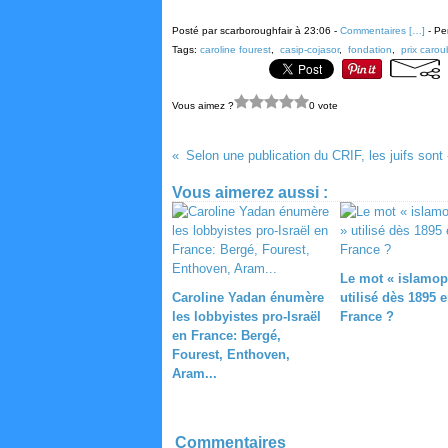
Posté par scarboroughfair à 23:06 -
Commentaires [
…
]
- Pe
Tags:
caroline fourest
,
casip-cojasor
,
fondation
,
prix carou
Vous aimez ?
0 vote
Vous aimerez aussi :
Le mot « islamop
Caroline Yadan énumère
utilisé dès 1895 
les lobbyistes pro-Israël
France ?
en France: Bergé,
Fourest, Enthoven,
Aram...
Commentaires