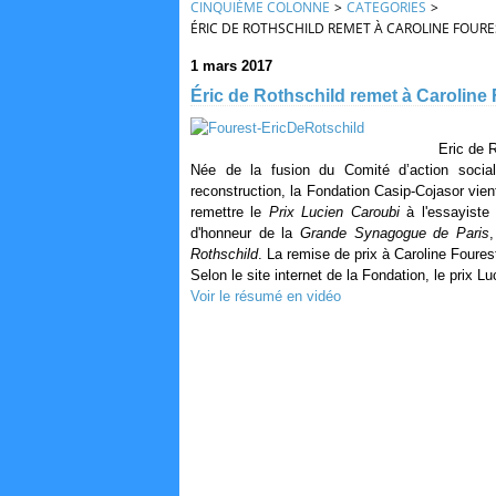
CINQUIÈME COLONNE
>
CATEGORIES
>
ÉRIC DE ROTHSCHILD REMET À CAROLINE FOURES
1 mars 2017
Éric de Rothschild remet à Caroline 
Eric de R
Née de la fusion du Comité d’action sociale
reconstruction, l
a Fondation Casip-Cojasor vient
remettre le
Prix Lucien Caroubi
à l'essayiste
d'honneur de la
Grande Synagogue de Paris
Rothschild
. La remise de prix à Caroline Foures
Selon le site internet de la Fondation, le prix L
Voir le résumé en vidéo