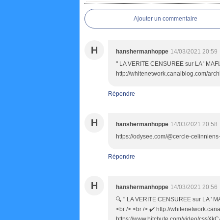
Ajouter un commentaire
H
hanshermanhoppe
14/03/2021 20:59
" LA VERITE CENSUREE sur LA ' MA
http://whitenetwork.canalblog.com/arc
Répondre
H
hanshermanhoppe
14/03/2021 20:58
https://odysee.com/@cercle-celinniens
Répondre
H
hanshermanhoppe
14/03/2021 20:56
🔍 " LA VERITE CENSUREE sur LA ' 
<br /> <br /> ✔️ http://whitenetwork.c
https://www.bitchute.com/video/cssXkCAP