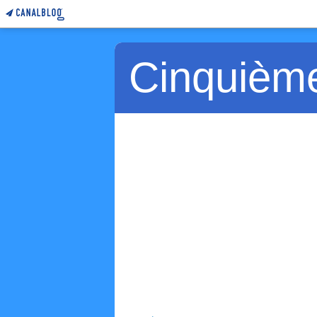
Cinquièm