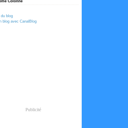
ème Colonne
 du blog
n blog avec CanalBlog
Publicité