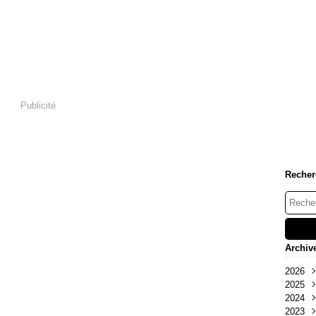
Publicité
Recher
Archiv
2026
2025
Mai
2024
Oct
2023
Sep
Déc