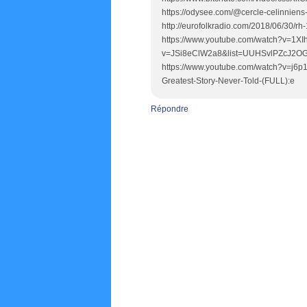
https://odysee.com/@cercle-celinniens
http://eurofolkradio.com/2018/06/30/rh-
https://www.youtube.com/watch?v=1XIh
v=JSi8eClW2a8&list=UUHSvlPZcJ2OG0
https://www.youtube.com/watch?v=j6p1
Greatest-Story-Never-Told-(FULL):e
Répondre