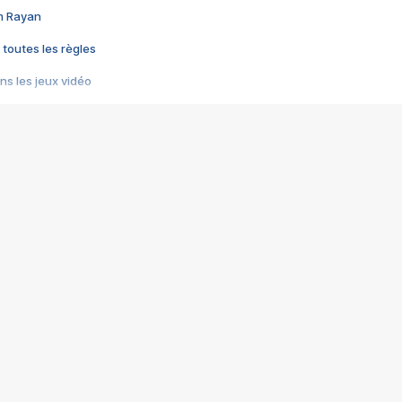
im Rayan
 toutes les règles
s les jeux vidéo
us choquant de Rockstar ? - Le scandale BULLY
e plus moche de Steam
du RÊVE tourne au CAUCHEMAR
pendant 8 heures
it… à tort
umiliés par un jeu vidéo
ire - Final Fantasy 8
ti un empire - Age of Empires
story DOFUS