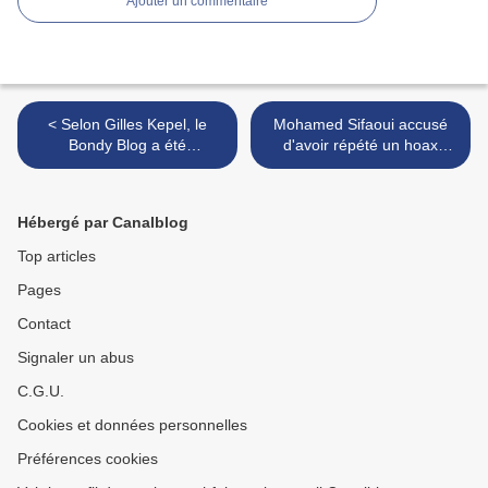
Ajouter un commentaire
< Selon Gilles Kepel, le
Mohamed Sifaoui accusé
Bondy Blog a été
d'avoir répété un hoax
"totalement repris en main"
complotiste dans son
par les Frères Musulmans
reportage pour "Envoyé
Spécial" >
Hébergé par Canalblog
Top articles
Pages
Contact
Signaler un abus
C.G.U.
Cookies et données personnelles
Préférences cookies