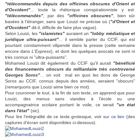
"télécommandés depuis des officines obscures d'Orient et
d'Occident"
... toute la rhétorique conspirationniste y est:
"télécommandés"
, par des
"officines obscures"
, bien sûr
basées à l'étranger, sans que Louizi ne précise où (
"d'Orient et
d'Occident"
dit-il, difficile de faire plus vague).
Selon Louizi, les
"islamistes"
auraient un
"lobby médiatique et
juridique ultra-puissant"
... il semble parler du CCIF, qui est
pourtant constamment vilipendé dans la presse (cette semaine
encore dans
L'Express
), et dont les quelques avocats ne sont ni
très connus ni "ultra-puissants".
Mohamed Louizi dit également du CCIF qu'il aurait
"
bénéficié
des financements obscurs du milliardaire très controversé
Georges Soros"
... on voit mal en quoi les dons de George
Soros au CCIF, connus depuis des années, seraient "obscurs"
(remarquons que Louizi aime bien ce mot).
Pour couronner le tout, à la fin de son texte, on apprend que pour
Louizi, des menus sans viandes à l'école ou une
accompagnatrice scolaire portant le voile, ce serait
"un état
dans l'état"
(sic).
Pour lire l'intégralité de ce texte grotesque, voir
sur ce lien
(des
captures d'écran sont disponibles ci-dessous).