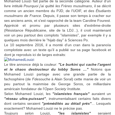
Mohamed Louizi fait partie de la seconde catégorie. Auteur d'un
livre intitulé
Pourquoi j'ai quitté les Frères musulmans
, il se décrit
comme un ancien membre
du PJD, de l'UOIF, et des
Étudiants
musulmans de France
. Depuis, il passe son temps à cracher sur
ses anciens amis, et s'est rapproché de la team Caroline Fourest.
Apprécié et promu par plusieurs sites d'extrême-droite
(Résistance Républicaine, site de la LDJ...), il croit maintenant
voir un peu partout des complots "islamistes", par exemple il y a
quelques mois derrière le "hijab day" à Sciences Po.
Le 10 septembre 2016, il a monté d'un cran dans la paranoïa
complotiste avec un texte qu'il a publié sur sa page facebook et
dont je reproduis ici de larges extraits:
Le titre annonce déjà la couleur:
"Le burkini qui cache l’argent
et le chaos destructeur du lobby Soros …"
Notons que
Mohamed Louizi partage avec une grande partie de la
fachosphère (de
Fdesouche
à Alain Soral) cette manie de voir un
peu partout la mainmise de George Soros, ce milliardaire
américain fondateur de l'
Open Society Institute
.
Selon Mohamed Louizi, les
"islamistes français"
auraient un
"réseau ultra-puissant"
, instrumentalisant certains faits divers
dont certains seraient
"prémédités au détail près"
... Lesquels
exactement? Mohamed Louizi ne le précise pas.
Toujours selon Louizi,
"les islamistes"
seraient