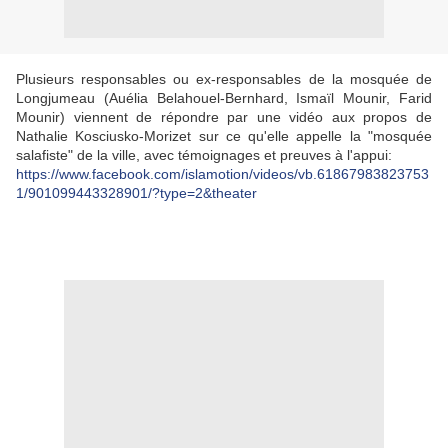
Plusieurs responsables ou ex-responsables de la mosquée de
Longjumeau (Auélia Belahouel-Bernhard, Ismaïl Mounir, Farid
Mounir) viennent de répondre par une vidéo aux propos de
Nathalie Kosciusko-Morizet sur ce qu'elle appelle la "mosquée
salafiste" de la ville, avec témoignages et preuves à l'appui:
https://www.facebook.com/islamotion/videos/vb.61867983823753
1/901099443328901/?type=2&theater