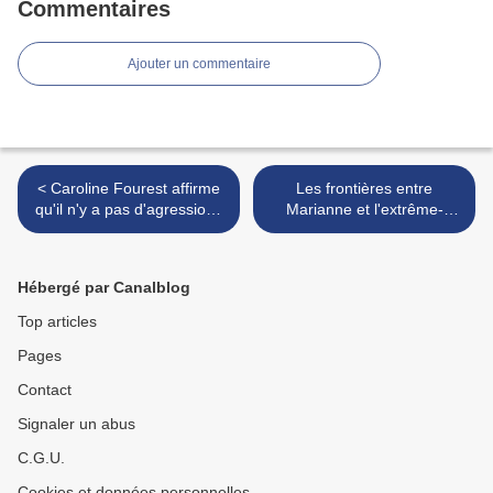
Commentaires
Ajouter un commentaire
< Caroline Fourest affirme
Les frontières entre
qu'il n'y a pas d'agressions
Marianne et l'extrême-
islamophobes en France
droite de plus en plus
poreuses >
Hébergé par Canalblog
Top articles
Pages
Contact
Signaler un abus
C.G.U.
Cookies et données personnelles