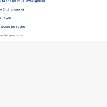
 a 13 ans (et vous l'avez ignoré)
e (littéralement)
im Rayan
 toutes les règles
s les jeux vidéo
us choquant de Rockstar ? - Le scandale BULLY
e plus moche de Steam
du RÊVE tourne au CAUCHEMAR
pendant 8 heures
it… à tort
umiliés par un jeu vidéo
ire - Final Fantasy 8
ti un empire - Age of Empires