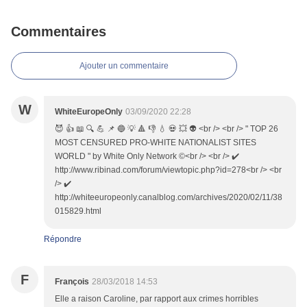
Commentaires
Ajouter un commentaire
W
WhiteEuropeOnly
03/09/2020 22:28
😈 👍 📖 🔍 💪 📌 🔵 💡 🔺 👎 💧 💀 💥 👽 <br /> <br /> " TOP 26
MOST CENSURED PRO-WHITE NATIONALIST SITES
WORLD " by White Only Network ©<br /> <br /> ✔️
http://www.ribinad.com/forum/viewtopic.php?id=278<br /> <br
/> ✔️
http://whiteeuropeonly.canalblog.com/archives/2020/02/11/38
015829.html
Répondre
F
François
28/03/2018 14:53
Elle a raison Caroline, par rapport aux crimes horribles