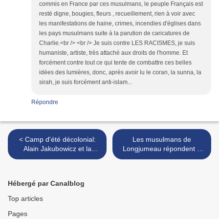
commis en France par ces musulmans, le peuple Français est
resté digne, bougies, fleurs , recueillement, rien à voir avec
les manifestations de haine, crimes, incendies d'églises dans
les pays musulmans suite à la parution de caricatures de
Charlie.<br /> <br /> Je suis contre LES RACISMES, je suis
humaniste, artiste, très attaché aux droits de l'homme. Et
forcément contre tout ce qui tente de combattre ces belles
idées des lumières, donc, après avoir lu le coran, la sunna, la
sirah, je suis forcément anti-islam...
Répondre
< Camp d'été décolonial:
Les musulmans de
Alain Jakubowicz et la
Longjumeau répondent à
LICRA veulent des blancs,
NKM >
des whites, des blancos
Hébergé par Canalblog
Top articles
Pages