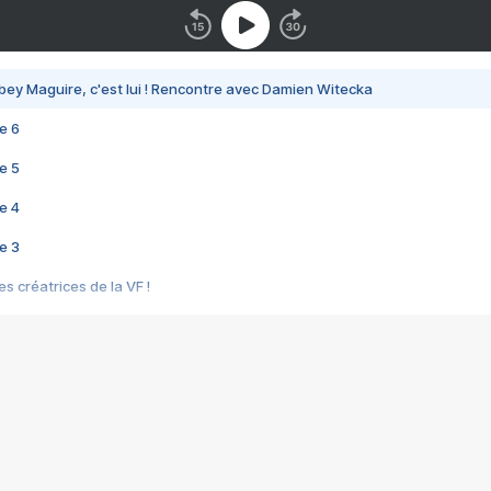
bey Maguire, c'est lui ! Rencontre avec Damien Witecka
e 6
e 5
e 4
e 3
s créatrices de la VF !
e 2
e 1
e Mektoub My Love arrive enfin ! Rencontre avec Shaïn Boumedine et Sal
i : après Toni en famille
elle réalise le bouleversant Dites lui que je l'aime