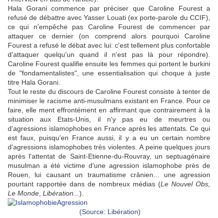
Hala Gorani commence par préciser que Caroline Fourest a
refusé de débattre avec Yasser Louati (ex porte-parole du CCIF),
ce qui n'empêche pas Caroline Fourest de commencer par
attaquer ce dernier (on comprend alors pourquoi Caroline
Fourest a refusé le débat avec lui: c'est tellement plus confortable
d'attaquer quelqu'un quand il n'est pas là pour répondre).
Caroline Fourest qualifie ensuite les femmes qui portent le burkini
de "fondamentalistes", une essentialisation qui choque à juste
titre Hala Gorani.
Tout le reste du discours de Caroline Fourest consiste à tenter de
minimiser
le racisme anti-musulmans existant en France. Pour ce
faire, elle ment effrontément en affirmant que contrairement à la
situation aux Etats-Unis, il n'y pas eu de meurtres ou
d'agressions islamophobes en France après les attentats. Ce qui
est faux, puisqu'en France aussi, il y a eu un certain nombre
d'agressions islamophobes très violentes. A peine quelques jours
après l'attentat de Saint-Etienne-du-Rouvray, un septuagénaire
musulman a été victime d'une agression islamophobe près de
Rouen, lui causant un traumatisme crânien... une agression
pourtant rapportée dans de nombreux médias (
Le Nouvel Obs,
Le Monde
,
Libération...
).
(Source: Libération)