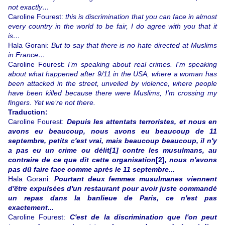
not exactly…
Caroline Fourest:
this is discrimination that you can face in almost
every country in the world to be fair, I do agree with you that it
is…
Hala Gorani:
But to say that there is no hate directed at Muslims
in France…
Caroline Fourest:
I’m speaking about real crimes. I'm speaking
about what happened after 9/11 in the USA, where a woman has
been attacked in the street, unveiled by violence, where people
have been killed because there were Muslims, I’m crossing my
fingers. Yet we’re not there.
Traduction:
Caroline Fourest:
Depuis les attentats terroristes, et nous en
avons eu beaucoup, nous avons eu beaucoup de 11
septembre, petits c'est vrai, mais beaucoup beaucoup, il n'y
a pas eu un crime ou délit[1] contre les musulmans, au
contraire de ce que dit cette organisation
[2]
, nous n'avons
pas dû faire face comme après le 11 septembre...
Hala Gorani:
Pourtant deux femmes musulmanes viennent
d'être expulsées d'un restaurant pour avoir juste commandé
un repas dans la banlieue de Paris, ce n'est pas
exactement...
Caroline Fourest:
C'est de la discrimination que l'on peut