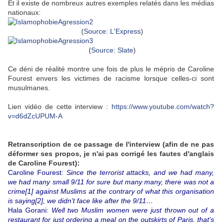
Et il existe de nombreux autres exemples relatés dans les médias
nationaux:
(
Source: L'Express
)
(
Source: Slate
)
Ce déni de réalité montre une fois de plus le mépris de Caroline
Fourest envers les victimes de racisme lorsque celles-ci sont
musulmanes.
Lien vidéo de cette interview :
https://www.youtube.com/watch?
v=d6dZcUPUM-A
Retranscription de ce passage de l'interview (afin de ne pas
déformer ses propos, je n'ai pas corrigé les fautes d'anglais
de Caroline Fourest):
Caroline Fourest:
Since the terrorist attacks, and we had many,
we had many small 9/11 for sure but many many, there was not a
crime[1] against Muslims at the contrary of what this organisation
is saying[2], we didn’t face like after the 9/11…
Hala Gorani:
Well two Muslim women were just thrown out of a
restaurant for just ordering a meal on the outskirts of Paris, that’s